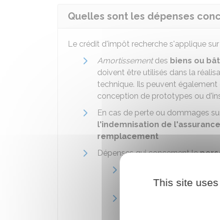
Quelles sont les dépenses conc
Le crédit d'impôt recherche s'applique sur
Amortissement
des
biens ou bâ
doivent être utilisés dans la réali
technique. Ils peuvent également ê
conception de prototypes ou d'ins
En cas de perte ou dommages sur 
l'indemnisation de l'assurance
remplacement
Dépenses qui concernent le
pers
Chercheurs et techniciens
exclusivement affectés a
This site uses
Salariés auteurs d'une in
versé une rémunération s