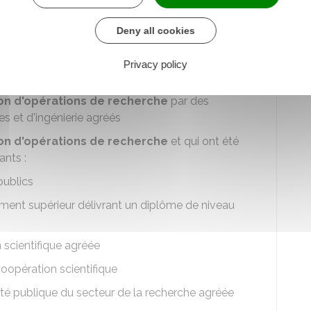
r les périodes durant lesquelles les salariés ont
de normalisation
Deny all cookies
uments des avocats, expert judiciaire, frais de
Privacy policy
modèles
en lien avec les opérations de recherche
ion d'opérations de recherche
par des
s et d'ingénierie agréés
ion d'opérations de recherche
et qui ont été
ants :
publics
ment supérieur délivrant un diplôme de niveau
scientifique agréée
oopération scientifique
ité publique du secteur de la recherche agréée