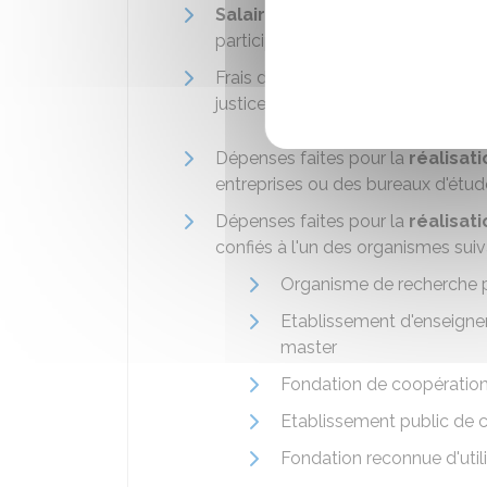
Salaires et charges sociales
su
participé aux réunions officielles 
Frais de dépôt et de défense (émol
justice, etc.) de
dessins et de 
Dépenses faites pour la
réalisat
entreprises ou des bureaux d'étude
Dépenses faites pour la
réalisat
confiés à l'un des organismes suiv
Organisme de recherche 
Etablissement d'enseigne
master
Fondation de coopération 
Etablissement public de c
Fondation reconnue d'util