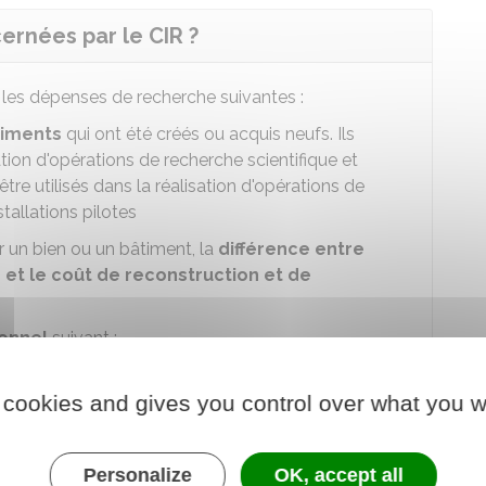
ernées par le CIR ?
 les dépenses de recherche suivantes :
timents
qui ont été créés ou acquis neufs. Ils
sation d'opérations de recherche scientifique et
tre utilisés dans la réalisation d'opérations de
tallations pilotes
un bien ou un bâtiment, la
différence entre
 et le coût de reconstruction et de
onnel
suivant :
 de recherche qui sont directement et
ux opérations de recherche et développement
 cookies and gives you control over what you w
vention après des opérations de recherche a qui on a
upplémentaire
Personalize
OK, accept all