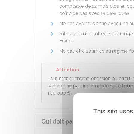
comptable de 12 mois clos au cou
coïncide pas avec
l'année civile
.
Ne pas avoir fusionné avec une au
S'il s'agit d'une entreprise étrang
France
Ne pas être soumise au
régime fi
Attention
Tout manquement, omission ou erreur co
sanctionné par une amende spécifique
100 000 €
.
This site uses
Qui doit payer la CVAE ?