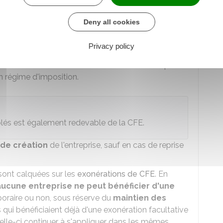
iduelle) doit payer la
CVAE
lorsqu'elle remplit les
2
Deny all cookies
imposable à la
CFE
: l'activité professionnelle et
Privacy policy
bituel en France.
0 €
de chiffre d'affaires
annuel
hors taxe : peu
n régime d'imposition.
blés est également redevable de la CFE.
 de création
de l'entreprise, sauf en cas de reprise
sont calquées sur les
exonérations de CFE
. En
aucune entreprise ne peut bénéficier d'une
poraire ou non, sous réserve du
maintien des
es qui bénéficiaient déjà d'une exonération facultative
celle-ci continuer à s'appliquer dans les mêmes