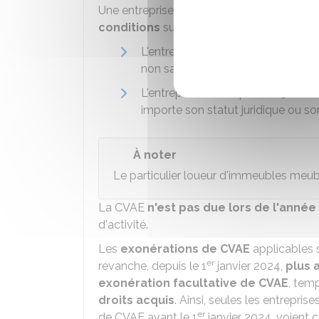
Une entreprise (société ou entreprise indiv
conditions
suivantes :
L'entreprise exerce une
activité 
non salariée est exercée à titre ha
L'entreprise réalise plus de
500 00
importe son statut juridique ou so
À noter
Le particulier loueur d'immeubles meu
La CVAE
n'est pas due lors de l'année
d'activité.
Les
exonérations de CVAE
applicables 
er
revanche, depuis le 1
janvier 2024,
plus 
exonération facultative de CVAE
, tem
droits acquis
. Ainsi, seules les entrepris
er
de CVAE avant le 1
janvier 2024, voient 