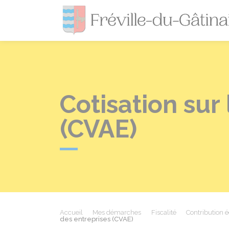
Cotisation sur
(CVAE)
Accueil
Mes démarches
Fiscalité
Contribution é
des entreprises (CVAE)