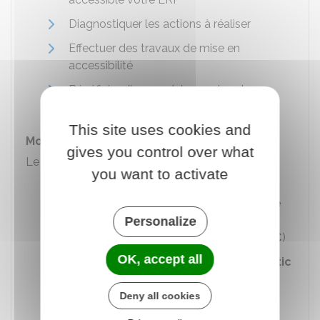
Diagnostiquer les actions à réaliser
Effectuer des travaux de mise en
accessibilité
Bénéficier d'une assistance dans la
réalisation de vos travaux.
This site uses cookies and
Montant de l'aide
gives you control over what
Le taux de l'aide peut atteindre :
you want to activate
50 %
des dépenses pour les
équipements et les travaux de mise
en accessibilité
(pour un montant
Personalize
maximal de prise en charge de
20 000 €
)
OK, accept all
50 %
des dépenses pour le diagnostic
des conditions d'accessibilité et
l'assistance d'ouvrage
(pour un
Deny all cookies
montant maximal de prise en charge de