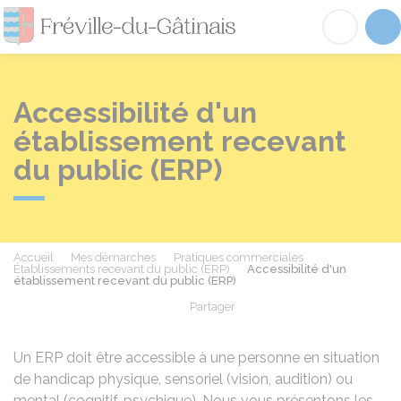
Fréville-du-Gâtinai
Acc
Accessibilité d'un
établissement recevant
du public (ERP)
Accueil
Mes démarches
Pratiques commerciales
Établissements recevant du public (ERP)
Accessibilité d'un
établissement recevant du public (ERP)
Partager
Partager sur Facebook
Partager sur X - Twit
Partager sur
Par
Un ERP doit être accessible à une personne en situation
de handicap physique, sensoriel (vision, audition) ou
mental (cognitif, psychique). Nous vous présentons les