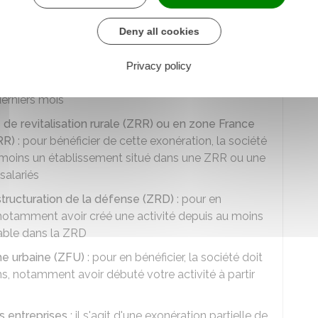
 l'endroit où est située la société :
Deny all cookies
 bassin d'emploi à redynamiser (BER)
: pour en
t notamment être installée dans un BER entre janvier
Privacy policy
27 et ne pas avoir effectué de licenciement
erniers mois
 de revitalisation rurale (ZRR) ou en zone France
FRR)
: pour bénéficier de cette exonération, la société
moins un établissement situé dans une ZRR ou une
salariés
structuration de la défense (ZRD)
: pour en
t notamment avoir créé une activité depuis au moins
lable dans la ZRD
he urbaine (ZFU)
: pour en bénéficier, la société doit
ns, notamment avoir débuté votre activité à partir
s entreprises
: il s'agit d'une exonération partielle de