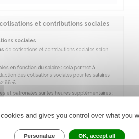
otisations et contributions sociales
tions sociales
ns
de cotisations et contributions sociales selon
les en fonction du salaire
: cela permet à
duction des cotisations sociales pour les salaires
82,88 €
les et patronales sur les heures supplémentaires
:
éalisent des heures supplémentaires ou
alaire versé au titre de ces heures
 cookies and gives you control over what you w
butions sociales
ons
de cotisations et contributions sociales selon
Personalize
OK, accept all