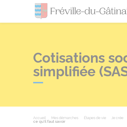
Cotisations so
simplifiée (SAS)
Accueil
Mes démarches
Étapes de vie
Je crée
ce qu'il faut savoir