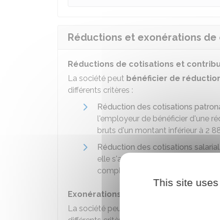
Réductions et exonérations de c
Réductions de cotisations et contribu
La société peut
bénéficier de réductio
différents critères :
Réduction des cotisations patrona
l'employeur de bénéficier d'une ré
bruts d'un montant inférieur à
2 8
Réduction des cotisations salaria
elle s'applique aux salariés qui r
complémentaires sur la partie du s
This site uses
Exonérations de cotisations et contri
La société peut
bénéficier d'exonérati