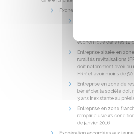
différents critères :
Exonérations accordées en raison de
Entreprise située dans un
bénéficier, la société doi
2007 et le 31 décembre 20
économique dans les 12 d
Entreprise située en zone
ruralités revitalisations (
doit notamment avoir au 
FRR et avoir moins de 50 
Entreprise en zone de re
bénéficier, la société doi
3 ans inexistante au préa
Entreprise en zone franc
remplir plusieurs conditio
de janvier 2016
Exonération accordées aux jeune