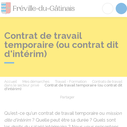
Fréville-du-Gâtinai
Acc
Contrat de travail
temporaire (ou contrat dit
d'intérim)
Accueil
Mes démarches
Travail - Formation
Contrats de travail
dans le secteur privé
Contrat de travail temporaire (ou contrat dit
d'intérim)
Partager
Partager sur Facebook
Partager sur X - Twit
Partager sur
Par
Qu'est-ce qu'un contrat de travail temporaire ou
mission
dite d'intérim
? Quelle peut être sa durée ? Quels sont
les droits du salarié intérimaire ? Nous vous présentons