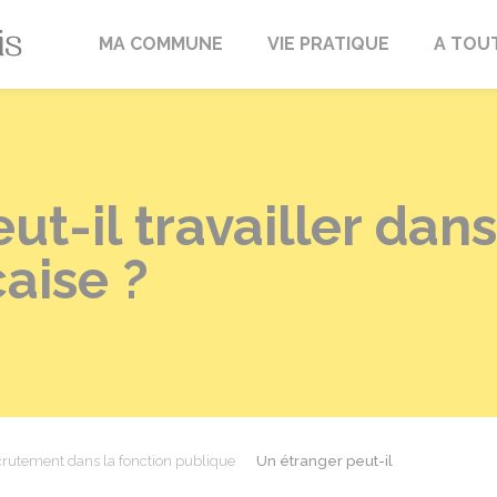
Fréville-du-Gâtinais
MA COMMUNE
VIE PRATIQUE
A TOU
t-il travailler dans
aise ?
rutement dans la fonction publique
Un étranger peut-il