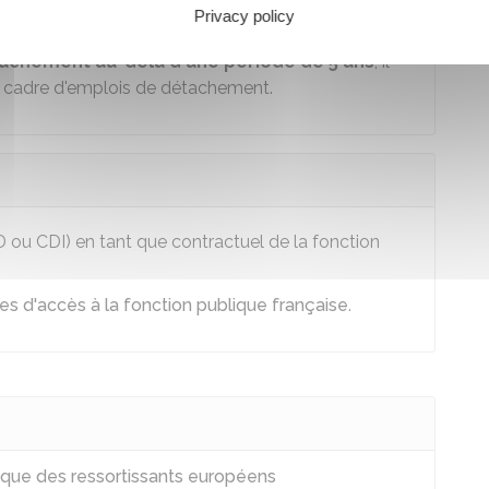
Privacy policy
d'emplois peut être suivi d'une intégration.
achement au-delà d'une période de 5 ans
, il
u cadre d'emplois de détachement.
D
ou
CDI
) en tant que contractuel de la fonction
es d'accès à la fonction publique française
.
lique des ressortissants européens