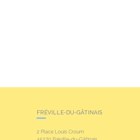
FRÉVILLE-DU-GÂTINAIS
2 Place Louis Croum
45270
Fréville-du-Gâtinais