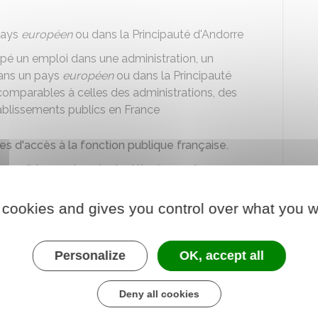
pays
européen
ou dans la Principauté d'Andorre
é un emploi dans une administration, un
ans un pays
européen
ou dans la Principauté
comparables à celles des administrations, des
établissements publics en France
es d'accès à la fonction publique française.
ccessibles par la voie du détachement.
mplois
de la fonction publique qui correspondent
 cookies and gives you control over what you w
nt occupées, compte-tenu de votre expérience
munéré par votre administration française
Personalize
OK, accept all
sociale et de retraite applicables aux fonctions
Deny all cookies
on.