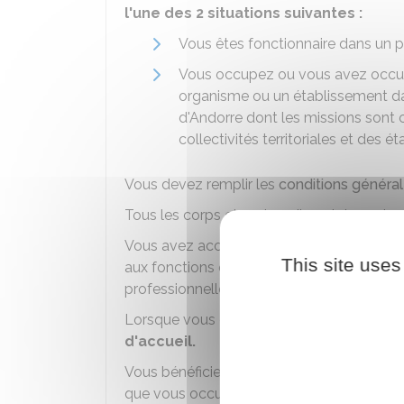
l'une des 2 situations suivantes :
Vous êtes fonctionnaire dans un 
Vous occupez ou vous avez occup
organisme ou un établissement d
d'Andorre dont les missions sont 
collectivités territoriales et des 
Vous devez remplir les
conditions général
Tous les corps et cadres d'emplois sont a
Vous avez accès aux
corps et cadres d'e
This site uses
aux fonctions que vous avez précédemme
professionnelle.
Lorsque vous êtes détaché, vous êtes
ré
d'accueil.
Vous bénéficiez des régimes de protection 
que vous occupez dans cette administrati