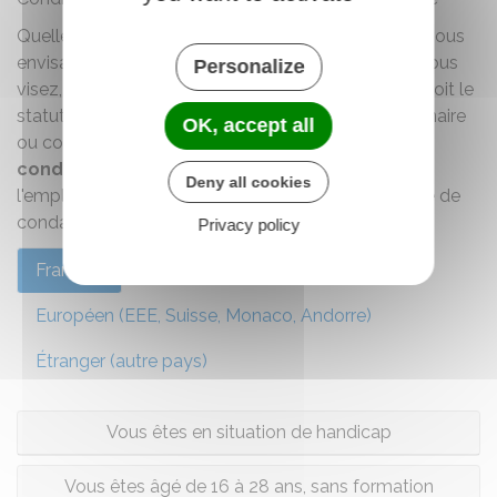
Quelle que soit la fonction publique dans laquelle vous
envisagez de travailler, quel que soit l'emploi que vous
Personalize
visez, quelle que soit votre nationalité et quel que soit le
statut sous lequel vous serez embauché (fonctionnaire
OK, accept all
ou contractuel),
vous devez remplir certaines
conditions générales
: niveau de diplôme selon
Deny all cookies
l'emploi visé, droits civiques (droit de vote, absence de
condamnation), service militaire, aptitude physique.
Privacy policy
Français
Européen (EEE, Suisse, Monaco, Andorre)
Étranger (autre pays)
Vous êtes en situation de handicap
Vous êtes âgé de 16 à 28 ans, sans formation