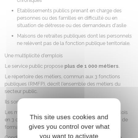
chroniques
Etablissements publics prenant en charge des
personnes ou des familles en difficulté ou en
situation de détresse ou des demandeurs d'asile
Maisons de retraites publiques dont les personnels
ne relèvent pas de la fonction publique territoriale.
Une multiplicité d'emplois
Le service public propose
plus de 1 000 métiers
.
Le
répertoire des métiers, commun aux 3 fonctions
publiques (RMFP)
, décrit l'ensemble des métiers du
secteur public.
Ils sont répartis sur 29 filières professionnelles.
Les métiers sont classés par
corps ou cadre d'emplois
This site uses cookies and
en 3 catégories hiérarchiques
en fonction du niveau de
gives you control over what
formation, de responsabilisation et des missions.
you want to activate
Conditions générales d'accès à la fonction publique