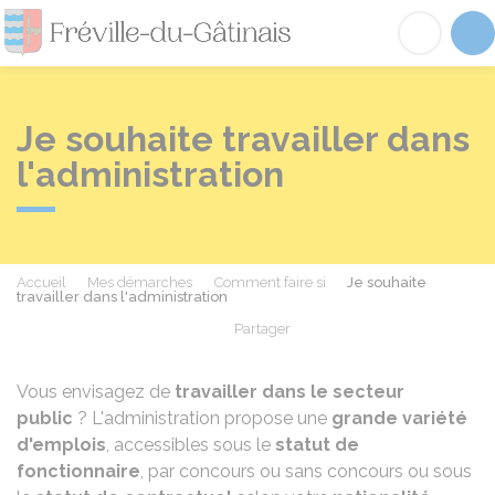
Fréville-du-Gâtinai
Acc
Je souhaite travailler dans
l'administration
Accueil
Mes démarches
Comment faire si
Je souhaite
travailler dans l'administration
Partager
Partager sur Facebook
Partager sur X - Twit
Partager sur
Par
Vous envisagez de
travailler dans le secteur
public
? L'administration propose une
grande variété
d'emplois
, accessibles sous le
statut de
fonctionnaire
, par concours ou sans concours ou sous