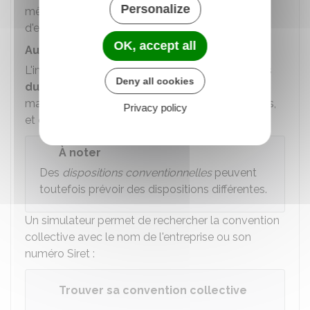
Personalize
même si le salarié était dans l'impossibilité
d'effectuer son préavis.
OK, accept all
Autres cas
L'indemnité compensatrice de préavis
n'est pas
Deny all cookies
due
quand le salarié est incarcéré, est en arrêt
maladie ou en congé parental pendant le préavis,
Privacy policy
et qu'il n'en est pas dispensé par l'employeur.
À noter
Des
dispositions conventionnelles
peuvent
toutefois prévoir des dispositions différentes.
Un simulateur permet de rechercher la convention
collective avec le nom de l'entreprise ou son
numéro Siret :
Trouver sa convention collective