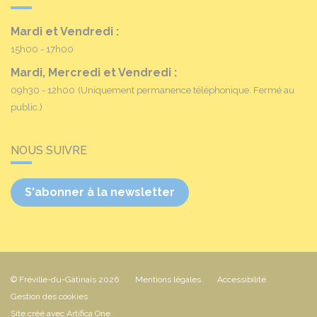
Mardi et Vendredi :
15h00 - 17h00
Mardi, Mercredi et Vendredi :
09h30 - 12h00
(Uniquement permanence téléphonique. Fermé au
public.)
NOUS SUIVRE
S'abonner à la newsletter
© Fréville-du-Gâtinais 2026
Mentions légales
Accessibilité
Gestion des cookies
Site créé avec Artifica One