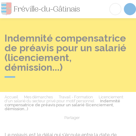
Fréville-du-Gâtinai
Acc
Indemnité compensatrice
de préavis pour un salarié
(licenciement,
démission...)
Accueil
Mes démarches
Travail - Formation
Licenciement
d'un salarié du secteur privé pour motif personnel
Indemnité
compensatrice de préavis pour un salarié (licenciement,
démission...)
Partager
Partager sur Facebook
Partager sur X - Twit
Partager sur
Par
Le préavis est le délai qui s'écoule entre la date de