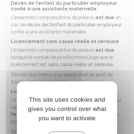
Décès de l'enfant du particulier employeur
confié à une assistante maternelle
L'indemnité compensatrice de préavis
est due
en
cas de
décès de l'enfant du particulier employeur
confié à une assistante maternelle.
Licenciement sans cause réelle et sérieuse
L'indemnité compensatrice de préavis
est due
lorsque le conseil de prud'hommes juge que le
licenciement est
sans cause réelle et sérieuse
.
Elle est due même si le salarié était en arrêt de
travail pendant le préavis.
Licenciement nul
This site uses cookies and
L'indemnité compensatrice de préavis
est due
au
salarié qui
refuse sa réintégration dans
gives you control over what
l'entreprise,
lorsque le conseil de prud'hommes
you want to activate
juge que le licenciement est
nul
.
Elle est due quelque soit le motif de la rupture et