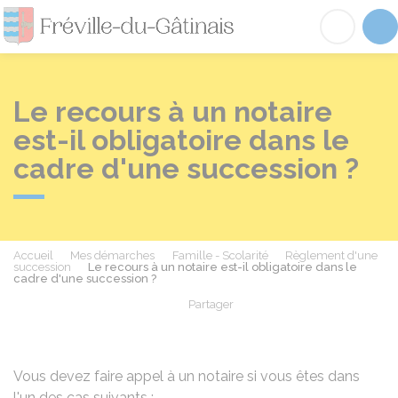
Fréville-du-Gâtinai
Acc
Le recours à un notaire
est-il obligatoire dans le
cadre d'une succession ?
Accueil
Mes démarches
Famille - Scolarité
Règlement d'une
succession
Le recours à un notaire est-il obligatoire dans le
cadre d'une succession ?
Partager
Partager sur Facebook
Partager sur X - Twit
Partager sur
Par
Vous devez faire appel à un notaire si vous êtes dans
l'un des cas suivants :