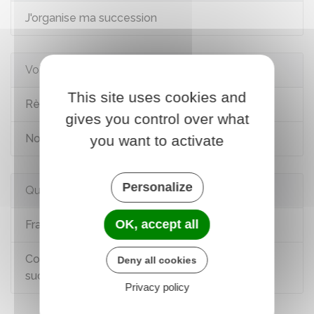
J'organise ma succession
Voir aussi
This site uses cookies and
Règlement d'une succession
gives you control over what
Notaire
you want to activate
Personalize
Questions ? Réponses !
OK, accept all
Frais de notaire : de quoi s'agit-il ?
Comment prouver que vous êtes héritier d'une
Deny all cookies
succession (attestation, acte de notoriété) ?
Privacy policy