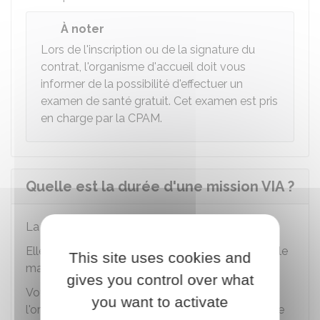
À noter
Lors de l'inscription ou de la signature du
contrat, l'organisme d'accueil doit vous
informer de la possibilité d'effectuer un
examen de santé gratuit. Cet examen est pris
en charge par la
CPAM
.
Quelle est la durée d'une mission VIA ?
La mission VIA dure entre 6 et 24 mois.
Elle peut être renouvelée une fois, sans excéder le
This site uses cookies and
maximum de 2 ans.
gives you control over what
Vous devez demander le renouvellement à
you want to activate
l'organisme gestionnaire 1 à 3 mois avant la fin de