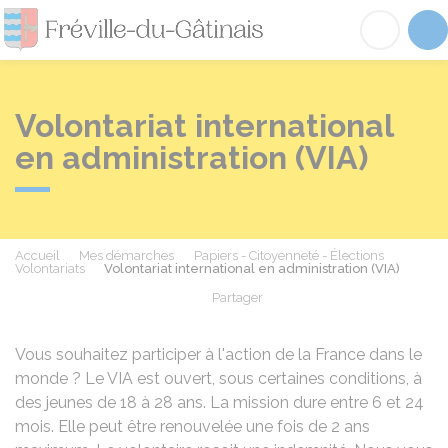
Fréville-du-Gâtinai
Acc
Volontariat international
en administration (VIA)
Accueil
Mes démarches
Papiers - Citoyenneté - Élections
Volontariats
Volontariat international en administration (VIA)
Partager
Partager sur Facebook
Partager sur X - Twit
Partager sur
Par
Vous souhaitez participer à l'action de la France dans le
monde ? Le VIA est ouvert, sous certaines conditions, à
des jeunes de 18 à 28 ans. La mission dure entre 6 et 24
mois. Elle peut être renouvelée une fois de 2 ans