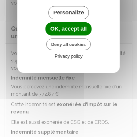
votre mission.
Personalize
Quelle somme perçoit-on pendant
OK, accept all
une mission VIA ?
Deny all cookies
Vous percevez une indemnité fixe et une indemnité
Privacy policy
supplémentaire selon le pays où vous exercez
votre mission.
Indemnité mensuelle fixe
Vous percevez une indemnité mensuelle fixe d'un
montant de
772,87 €
.
Cette indemnité est
exonérée d'impôt sur le
revenu
.
Elle est aussi exonérée de
CSG
et de
CRDS
.
Indemnité supplémentaire