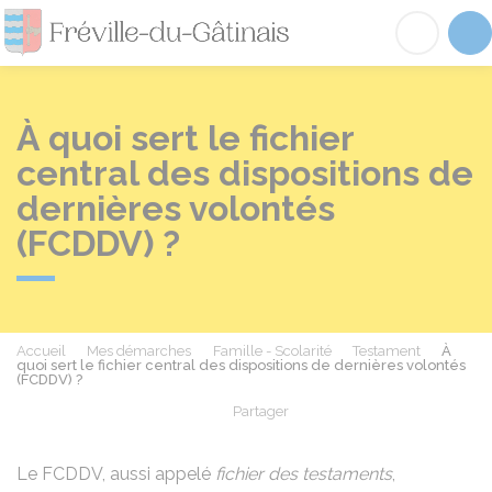
Fréville-du-Gâtinai
Acc
À quoi sert le fichier
central des dispositions de
dernières volontés
(FCDDV) ?
Accueil
Mes démarches
Famille - Scolarité
Testament
À
quoi sert le fichier central des dispositions de dernières volontés
(FCDDV) ?
Partager
Partager sur Facebook
Partager sur X - Twit
Partager sur
Par
Le FCDDV, aussi appelé
fichier des testaments
,