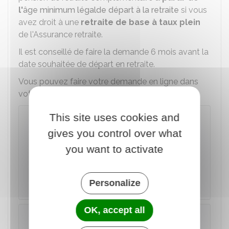
l'
âge minimum légal
de départ à la retraite
si vous
avez droit à une
retraite de base à taux plein
de l'Assurance retraite.
Il est conseillé de faire la demande 6 mois avant la
date souhaitée de départ en retraite.
Vous pouvez faire votre demande en ligne dans
votre espace personnel :
This site uses cookies and
Retraite complémentaire Agirc-
Arrco : espace personnel
gives you control over what
you want to activate
Accéder au service en ligne
Personalize
Fédération Agirc-Arrco
OK, accept all
À noter