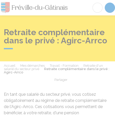
Fréville-du-Gâtinai
Acc
Retraite complémentaire
dans le privé : Agirc-Arrco
Accueil
Mes démarches
Travail - Formation
Retraite d'un
salarié du secteur privé
Retraite complémentaire dans le privé :
Agirc-Arrco
Partager
Partager sur Facebook
Partager sur X - Twit
Partager sur
Par
En tant que salarié du secteur privé, vous cotisez
obligatoirement au régime de retraite complémentaire
de l'
Agirc-Arrco
. Ces cotisations vous permettent de
bénéficier, à votre retraite, d'une pension