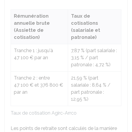
Rémunération
Taux de
annuelle brute
cotisations
(Assiette de
(salariale et
cotisation)
patronale)
Tranche 1 : jusqu'à
7,87 %
(part salariale :
47 100 €
par an
3,15 %
/ part
patronale :
4,72 %
)
Tranche 2 : entre
21,59 %
(part
47 100 €
et
376 800 €
salariale :
8,64 %
/
par an
part patronale :
12,95 %
)
Taux de cotisation Agirc-Arrco
Les points de retraite sont calculés de la manière