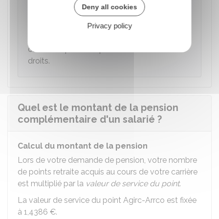
Votre demande de retraite est valable pour
Deny all cookies
toutes vos caisses de retraite de base et
complémentaires. Votre demande est
Privacy policy
automatiquement transmise à toutes les
caisses auprès desquelles vous avez des
droits.
Quel est le montant de la pension
complémentaire d'un salarié ?
Calcul du montant de la pension
Lors de votre demande de pension, votre nombre
de points retraite acquis au cours de votre carrière
est multiplié par la
valeur de service du point
.
La valeur de service du point Agirc-Arrco est fixée
à
1,4386 €
.