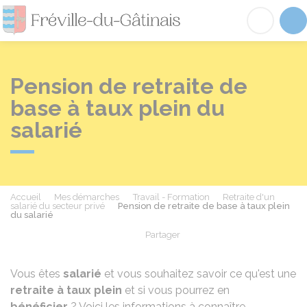
Fréville-du-Gâtinai
Acc
Pension de retraite de
base à taux plein du
salarié
Accueil
Mes démarches
Travail - Formation
Retraite d'un
salarié du secteur privé
Pension de retraite de base à taux plein
du salarié
Partager
Partager sur Facebook
Partager sur X - Twit
Partager sur
Par
Vous êtes
salarié
et vous souhaitez savoir ce qu'est une
retraite à taux plein
et si vous pourrez en
bénéficier
? Voici les informations à connaître.