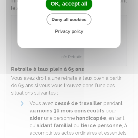
Info Retraite dans votre compte retraite en utilisant
OK, accept all
le service
Ma carrière
/
Mes régimes de retraite
:
Deny all cookies
Info Retraite - Mon compte retraite
Privacy policy
Accéder au service en ligne
Info Retraite
Retraite à taux plein à 65 ans
Vous avez droit à une retraite à taux plein à partir
de 65 ans si vous vous trouvez dans l'une des
situations suivantes :
Vous avez
cessé de travailler
pendant
au moins 30 mois consécutifs
pour
aider
une personne
handicapée
, en tant
qu'
aidant familial
ou
tierce personne
, à
accomplir les actes ordinaires et essentiels