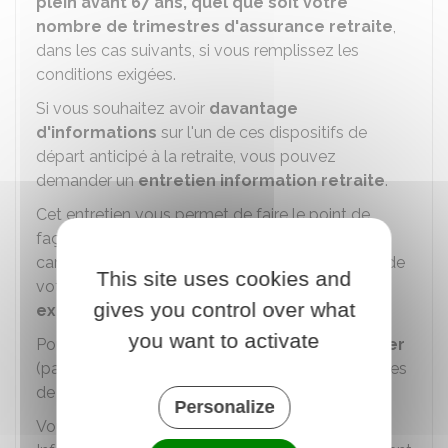
plein avant 67 ans, quel que soit votre
nombre de trimestres d'assurance retraite
,
dans les cas suivants, si vous remplissez les
conditions exigées.
Si vous souhaitez avoir
davantage
d'informations
sur l'un de ces dispositifs de
départ anticipé à la retraite, vous pouvez
demander un
entretien information retraite
.
Cet entretien vous permet de faire le point de
façon
personnalisée et gratuite
sur votre
carrière, d'obtenir des
simulations
du montant de
This site uses cookies and
votre retraite et de poser vos
questions à un
gives you control over what
expert
.
you want to activate
Pour demander l'entretien, vous devez
contacter
(par téléphone, courrier, mail,…) l'une de vos caisses
de retraite.
Personalize
Vous en trouverez les
coordonnées
sur le site