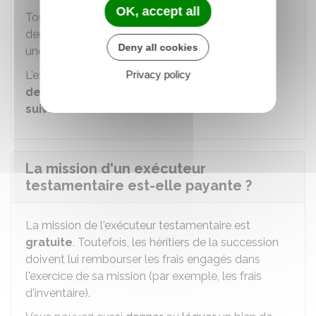
OK, accept all
Toutefois, l'exécuteur testamentaire peut
demander au juge de prolonger sa mission pour
Deny all cookies
une durée maximum d'1 an.
Privacy policy
L'exécuteur testamentaire doit
rendre compte
de son activité
aux héritiers
dans les 6 mois
suivant la fin de sa mission
.
La mission d'un exécuteur
testamentaire est-elle payante ?
La mission de l'exécuteur testamentaire est
gratuite
. Toutefois, les héritiers de la succession
doivent lui rembourser les frais engagés dans
l'exercice de sa mission (par exemple, les frais
d'inventaire).