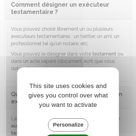
Comment désigner un exécuteur
testamentaire ?
Vous pouvez choisir librement un ou plusieurs
exécuteurs testamentaires : un héritier, un ami, un
professionnel tel qu'un notaire, etc.
Vous pouvez le désigner dans votre
testament
ou
dans un acte séparé (document écrit que vous
datez et signez).
This site uses cookies and
Quelle est la durée de la mission d'un
gives you control over what
exécuteur testamentaire ?
you want to activate
La mission de l'exécuteur testamentaire prend fin
Personalize
au plus tard 2 ans après l'ouverture du
testament
.