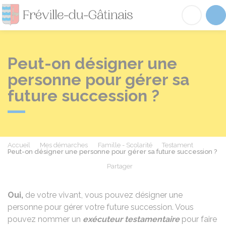
Fréville-du-Gâtinai
Acc
Peut-on désigner une
personne pour gérer sa
future succession ?
Accueil
Mes démarches
Famille - Scolarité
Testament
Peut-on désigner une personne pour gérer sa future succession ?
Partager
Partager sur Facebook
Partager sur X - Twit
Partager sur
Par
Oui,
de votre vivant, vous pouvez désigner une
personne pour gérer votre future succession. Vous
pouvez nommer un
exécuteur testamentaire
pour faire