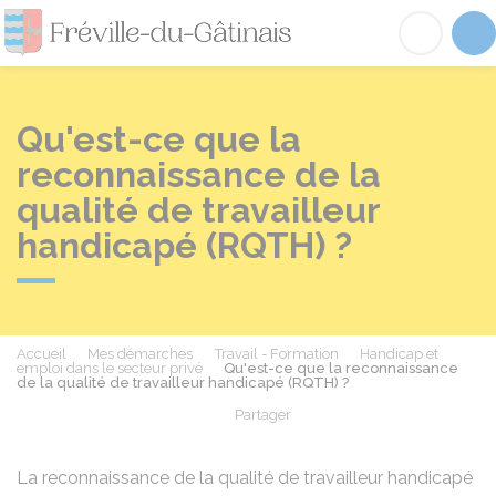
Fréville-du-Gâtinai
Acc
Qu'est-ce que la
reconnaissance de la
qualité de travailleur
handicapé (RQTH) ?
Accueil
Mes démarches
Travail - Formation
Handicap et
emploi dans le secteur privé
Qu'est-ce que la reconnaissance
de la qualité de travailleur handicapé (RQTH) ?
Partager
Partager sur Facebook
Partager sur X - Twit
Partager sur
Par
La reconnaissance de la qualité de travailleur handicapé