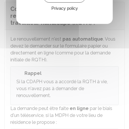
Comment renouveler la
Privacy policy
reconnaissance de la qualité de
travailleur handicapé (RQTH) ?
Le renouvellement n'est
pas automatique
. Vous
devez le demander sur le formulaire papier ou
directement en ligne (comme pour la demande
initiale de RQTH).
Rappel
Si la CDAPH vous a accordé la RQTH à vie,
vous n'avez pas à demander de
renouvellement.
La demande peut être faite
en ligne
par le biais
d'un téléservice, si la MDPH de votre lieu de
résidence le propose :