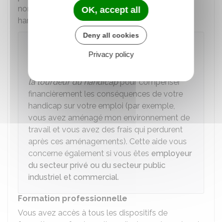
nombre minimum de personnes en situation de
OK, accept all
handicap.
Deny all cookies
À noter
Privacy policy
En tant travailleur exerçant une activité non
salariée, vous pouvez bénéficier d'une
aide à
la lourdeur du handicap
pour compenser
financièrement les conséquences de votre
handicap sur votre emploi (par exemple,
vous avez aménagé mon environnement de
travail et vous avez des frais qui perdurent
après ces aménagements). Cette aide vous
concerne également si vous êtes
employeur
du secteur privé ou du secteur public
industriel et commercial
.
Formation professionnelle
Vous avez accès à tous les dispositifs de