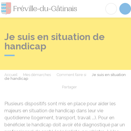
Fréville-du-Gâtinai
Acc
Je suis en situation de
handicap
Accueil
Mes démarches
Comment faire si
Je suis en situation
de handicap
Partager
Partager sur Facebook
Partager sur X - Twit
Partager sur
Par
Plusieurs dispositifs sont mis en place pour aider les
majeurs en situation de handicap dans leur vie
quotidienne (logement, transport, travail ...). Pour en
bénéficier, le handicap doit avoir été diagnostiqué par un