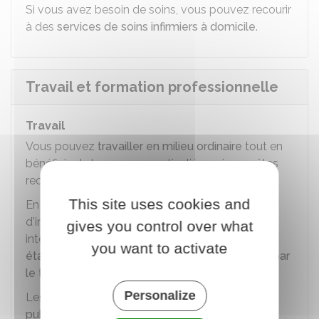
Si vous avez besoin de soins, vous pouvez recourir
à des
services de soins infirmiers à domicile
.
Travail et formation professionnelle
Travail
Vous pouvez
travailler en milieu ordinaire
tout en
bénéficiant de mesures particulières si vous êtes
reconnu comme étant
travailleur handicapé
.
This site uses cookies and
En revanche, si vous rencontrez des difficultés
d'insertion dans le
milieu ordinaire
, vous pouvez
gives you control over what
intégrer une structure spécialisée telle qu'un
you want to activate
établissement et service d'accompagnement par
le travail (Ésat)
.
Personalize
Les entreprises du
secteur privé
ou du
secteur
public
sont dans l'obligation d'employer un