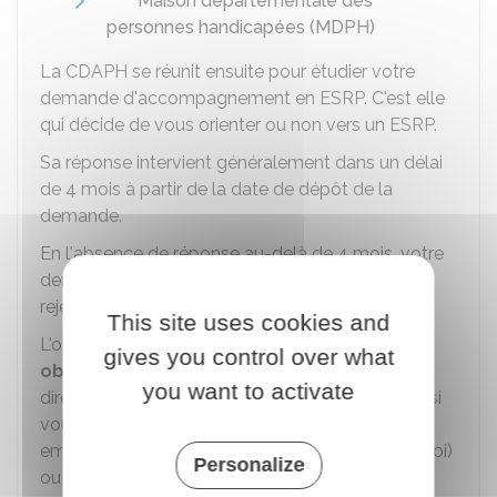
Maison départementale des
personnes handicapées (MDPH)
La
CDAPH
se réunit ensuite pour étudier votre
demande d'accompagnement en ESRP. C'est elle
qui décide de vous orienter ou non vers un ESRP.
Sa réponse intervient généralement dans un délai
de 4 mois à partir de la date de dépôt de la
demande.
En l'absence de réponse au-delà de 4 mois, votre
demande d'admission est considérée comme
rejetée.
This site uses cookies and
L'orientation de la CDAPH n'est
pas toujours
gives you control over what
obligatoire
. Vous pouvez être orienté
you want to activate
directement vers un ESRP par votre employeur si
vous êtes en activité ou par votre conseiller Cap
emploi, France Travail (anciennement Pôle emploi)
Personalize
ou la mission locale si vous êtes demandeur