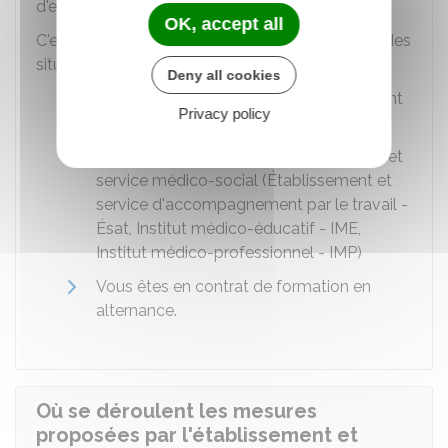
d'emploi.
OK, accept all
C'est notamment le cas si vous êtes dans l'une des
situations suivantes :
Deny all cookies
Vous avez besoin d'un accompagnement
Privacy policy
de courte durée
Vous êtes déjà admis en établissement et
service médico-social (Établissement et
service d'accompagnement par le travail -
Ésat, Institut médico-éducatif - IME,
Institut médico-professionnel - IMP)
Vous êtes en contrat de formation en
alternance.
Où se déroulent les mesures
proposées par l'établissement et