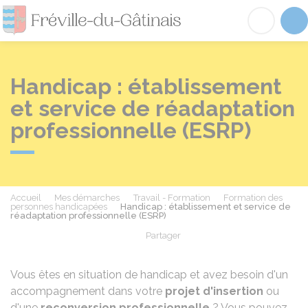
Fréville-du-Gâtinai
Acc
Handicap : établissement
et service de réadaptation
professionnelle (ESRP)
Accueil
Mes démarches
Travail - Formation
Formation des
personnes handicapées
Handicap : établissement et service de
réadaptation professionnelle (ESRP)
Partager
Partager sur Facebook
Partager sur X - Twit
Partager sur
Par
Vous êtes en situation de handicap et avez besoin d'un
accompagnement dans votre
projet d'insertion
ou
d'une
reconversion professionnelle
? Vous pouvez