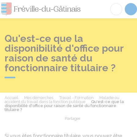
Fréville-du-Gâtinai
Acc
Qu'est-ce que la
disponibilité d'office pour
raison de santé du
fonctionnaire titulaire ?
Accueil
Mes démarches
Travail - Formation
Maladie ou
accident du travail dans la fonction publique
Qu'est-ce que la
disponibilité d'office pour raison de santé du fonctionnaire
titulaire ?
Partager
Partager sur Facebook
Partager sur X - Twit
Partager sur
Par
Si vous êtes fonctionnaire titulaire, vous pouvez être