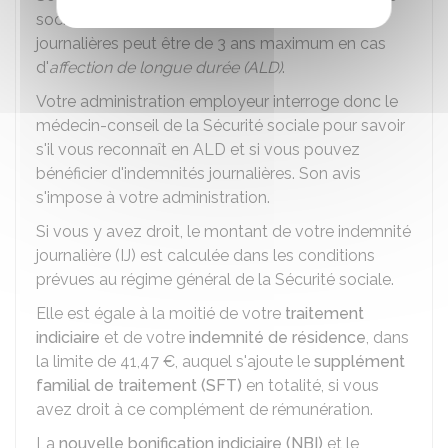
sociale, la durée de versement des indemnités
journalières peut être de 3 ans maximum en cas
d'
affection de longue durée (ALD)
.
Votre administration employeur interroge donc le
médecin-conseil de la Sécurité sociale pour savoir
s'il vous reconnaît en ALD et si vous pouvez
bénéficier d'indemnités journalières. Son avis
s'impose à votre administration.
Si vous y avez droit, le montant de votre indemnité
journalière (IJ) est calculée dans les conditions
prévues au régime général de la Sécurité sociale.
Elle est égale à la moitié de votre
traitement
indiciaire
et de votre
indemnité de résidence
, dans
la limite de
41,47 €
, auquel s'ajoute le
supplément
familial de traitement (SFT)
en totalité, si vous
avez droit à ce complément de rémunération.
La
nouvelle bonification indiciaire (NBI)
et le