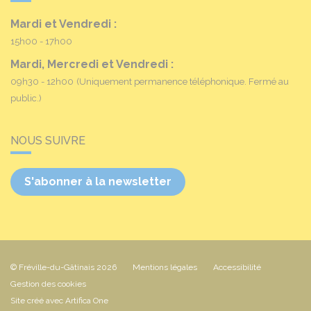
Mardi et Vendredi :
15h00 - 17h00
Mardi, Mercredi et Vendredi :
09h30 - 12h00
(Uniquement permanence téléphonique. Fermé au
public.)
NOUS SUIVRE
S'abonner à la newsletter
© Fréville-du-Gâtinais 2026
Mentions légales
Accessibilité
Gestion des cookies
Site créé avec Artifica One