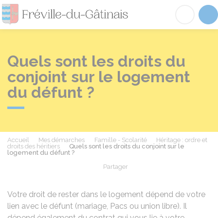
Fréville-du-Gâtinai
Acc
Quels sont les droits du
conjoint sur le logement
du défunt ?
Accueil
Mes démarches
Famille - Scolarité
Héritage : ordre et
droits des héritiers
Quels sont les droits du conjoint sur le
logement du défunt ?
Partager
Partager sur Facebook
Partager sur X - Twit
Partager sur
Par
Votre droit de rester dans le logement dépend de votre
lien avec le défunt (mariage,
Pacs
ou union libre). Il
dépend également du contrat qui vous lie à votre