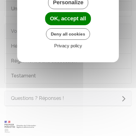
Personalize
Un proche est décédé
OK, accept all
Voir aussi
Deny all cookies
Héritage : ordre et droits des héritiers
Privacy policy
Règlement d'une succession
Testament
Questions ? Réponses !