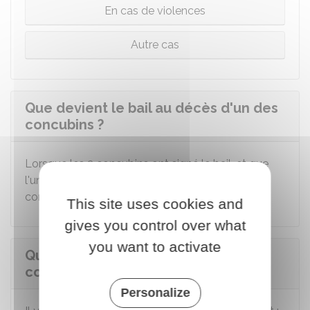
En cas de violences
Autre cas
Que devient le bail au décès d'un des
concubins ?
Lorsque les 2 concubins ont signé le bail, et que
l'un d'entre eux meurt, le bail se poursuit avec le
concubin restant dans le logement.
This site uses cookies and
gives you control over what
you want to activate
Que devient le bail lorsqu'un des
concubins abandonne le logement ?
Personalize