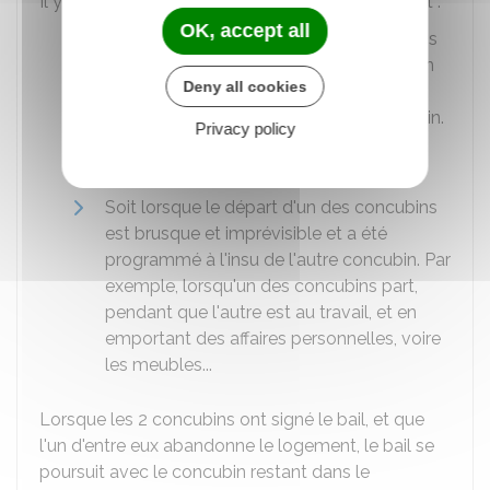
Il y a
abandon du domicile
dans 2 cas seulement :
OK, accept all
Soit lorsque le départ d'un des concubins
est rendu inéluctable et définitif en raison
Deny all cookies
de son état de santé, et que ce départ
s'impose à lui-même et à l'autre concubin.
Privacy policy
Par exemple, lorsque l'un des concubins
s'installe en
Ehpad
.
Soit lorsque le départ d'un des concubins
est brusque et imprévisible et a été
programmé à l'insu de l'autre concubin. Par
exemple, lorsqu'un des concubins part,
pendant que l'autre est au travail, et en
emportant des affaires personnelles, voire
les meubles...
Lorsque les 2 concubins ont signé le bail, et que
l'un d'entre eux abandonne le logement, le bail se
poursuit avec le concubin restant dans le