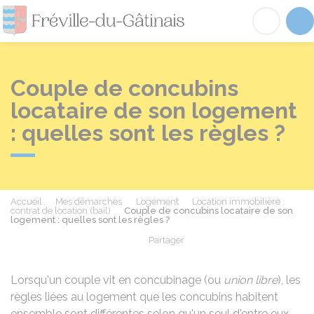
Fréville-du-Gâtinai
Acc
Couple de concubins
locataire de son logement
: quelles sont les règles ?
Accueil
Mes démarches
Logement
Location immobilière :
contrat de location (bail)
Couple de concubins locataire de son
logement : quelles sont les règles ?
Partager
Partager sur Facebook
Partager sur X - Twit
Partager sur
Par
Lorsqu'un couple vit en concubinage (ou
union libre
), les
règles liées au logement que les concubins habitent
ensemble sont différentes selon qu'un seul d'entre eux