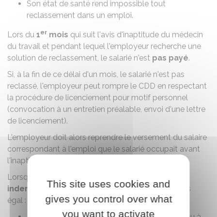
Son état de santé rend impossible tout
reclassement dans un emploi.
er
Lors du
1
mois
qui suit l'avis d'inaptitude du médecin
du travail et pendant lequel l'employeur recherche une
solution de reclassement, le salarié n'est
pas payé
.
Si, à la fin de ce délai d'un mois, le salarié n'est pas
reclassé, l'employeur peut rompre le CDD en respectant
la
procédure de licenciement pour motif personnel
(convocation à un entretien préalable, envoi d'une lettre
de licenciement).
L'employeur doit alors reprendre le versement du salaire
correspondant à l'emploi que le salarié occupait avant
l'inaptitude, et ce jusqu'au licenciement.
Lorsque le CDD est rompu, le salarié a droit à une
This site uses cookies and
indemnité de rupture
. Son montant est au moins
gives you control over what
égal :
you want to activate
à celui de
l'indemnité légale de licenciement
ou à