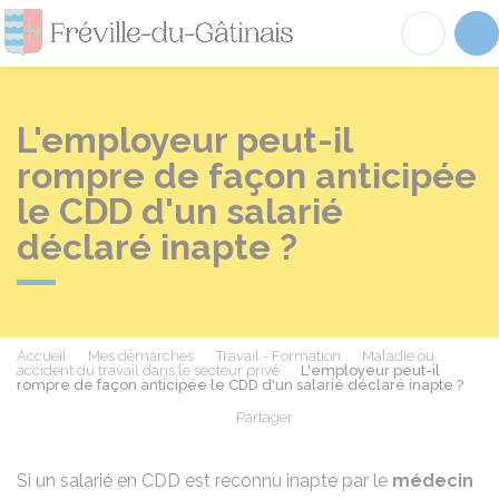
Fréville-du-Gâtinai
Acc
L'employeur peut-il
rompre de façon anticipée
le CDD d'un salarié
déclaré inapte ?
Accueil
Mes démarches
Travail - Formation
Maladie ou
accident du travail dans le secteur privé
L'employeur peut-il
rompre de façon anticipée le CDD d'un salarié déclaré inapte ?
Partager
Partager sur Facebook
Partager sur X - Twit
Partager sur
Par
Si un salarié en
CDD
est reconnu inapte par le
médecin