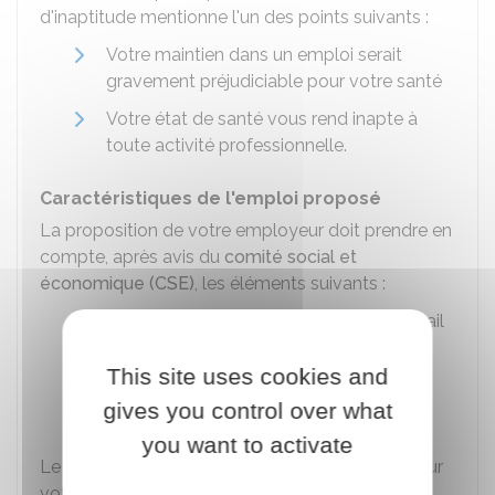
d'inaptitude mentionne l'un des points suivants :
Votre maintien dans un emploi serait
gravement préjudiciable pour votre santé
Votre état de santé vous rend inapte à
toute activité professionnelle.
Caractéristiques de l'emploi proposé
La proposition de votre employeur doit prendre en
compte, après avis du
comité social et
économique (CSE)
, les éléments suivants :
Conclusions écrites du médecin du travail
Indications qu'il a formulées sur vos
This site uses cookies and
capacités à exercer l'une des tâches
gives you control over what
existantes dans l'entreprise.
you want to activate
Le médecin du travail se prononce également sur
votre possibilité de suivre une formation pour