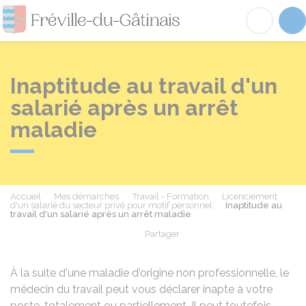
Fréville-du-Gâtinai
Acc
Inaptitude au travail d'un
salarié après un arrêt
maladie
Accueil
Mes démarches
Travail - Formation
Licenciement
d'un salarié du secteur privé pour motif personnel
Inaptitude au
travail d'un salarié après un arrêt maladie
Partager
Partager sur Facebook
Partager sur X - Twit
Partager sur
Par
À la suite d'une maladie d'origine non professionnelle, le
médecin du travail peut vous déclarer inapte à votre
poste, totalement ou partiellement. Il peut toutefois