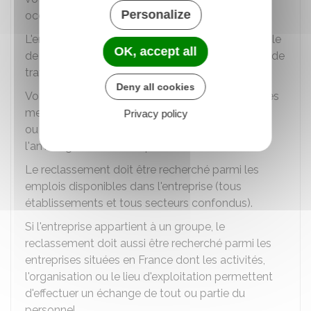
Personalize
occuper un emploi adapté.
L'emploi proposé doit s'approcher le plus possible
OK, accept all
de l'emploi que vous occupiez avant votre arrêt de
travail.
Deny all cookies
Votre employeur met en œuvre, si nécessaire, des
mesures telles que l'aménagement, l'adaptation
Privacy policy
ou la transformation de postes existants ou
l'aménagement du temps de travail.
Le reclassement doit être recherché parmi les
emplois disponibles dans l'entreprise (tous
établissements et tous secteurs confondus).
Si l'entreprise appartient à un groupe, le
reclassement doit aussi être recherché parmi les
entreprises situées en France dont les activités,
l'organisation ou le lieu d'exploitation permettent
d'effectuer un échange de tout ou partie du
personnel.