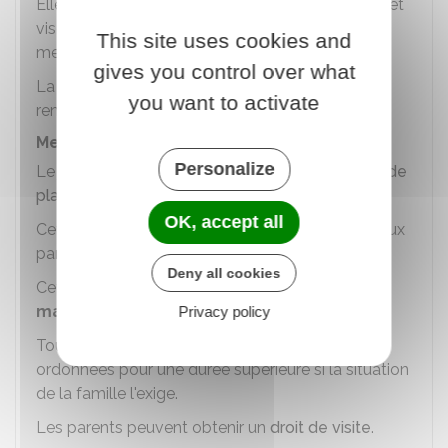
Elle est mise en œuvre par un service spécialisé et
vise à aider les familles à résoudre les difficultés
This site uses cookies and
mettant en danger l'enfant.
gives you control over what
La durée est fixée par le juge (jusqu'à 2 ans,
you want to activate
renouvelable), en fonction de la situation.
Mesure de placement
Personalize
Le juge des enfants peut décider d'une
mesure de
placement
dans les cas les plus graves.
OK, accept all
Cette mesure ne retire pas
l'autorité parentale
aux
parents de l'enfant.
Deny all cookies
Cette mesure est fixée pour une durée de
2 ans
maximum
,
renouvelable 1 fois
.
Privacy policy
Toutefois, il est possible que les mesures soient
ordonnées pour une durée supérieure si la situation
de la famille l'exige.
Les parents peuvent obtenir un
droit de visite
.