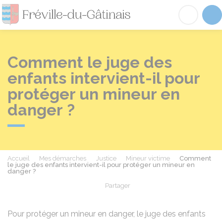
Fréville-du-Gâtinai
Acc
Comment le juge des
enfants intervient-il pour
protéger un mineur en
danger ?
Accueil
Mes démarches
Justice
Mineur victime
Comment
le juge des enfants intervient-il pour protéger un mineur en
danger ?
Partager
Partager sur Facebook
Partager sur X - Twit
Partager sur
Par
Pour protéger un mineur en danger, le juge des enfants