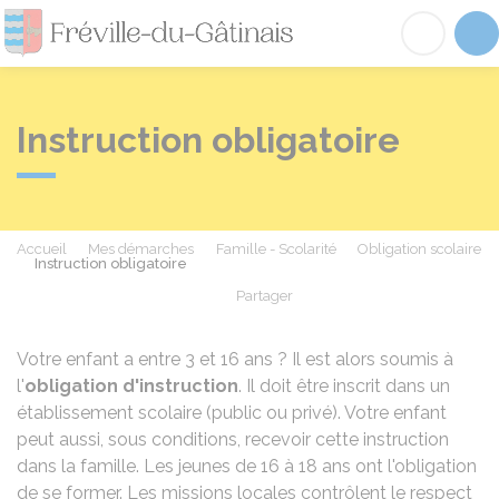
Fréville-du-Gâtinai
Acc
Instruction obligatoire
Accueil
Mes démarches
Famille - Scolarité
Obligation scolaire
Instruction obligatoire
Partager
Partager sur Facebook
Partager sur X - Twit
Partager sur
Par
Votre enfant a entre 3 et 16 ans ? Il est alors soumis à
l'
obligation d'instruction
. Il doit être inscrit dans un
établissement scolaire (public ou privé). Votre enfant
peut aussi, sous conditions, recevoir cette instruction
dans la famille. Les jeunes de 16 à 18 ans ont l'obligation
de se former. Les missions locales contrôlent le respect