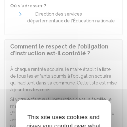
Où s'adresser ?
Direction des services
départementaux de l'Éducation nationale
Comment le respect de l'obligation
d'instruction est-il contrôlé ?
À chaque rentrée scolaire, le maire établit la liste
de tous les enfants soumis à l'obligation scolaire
qui habitent dans sa commune. Cette liste est mise
à jour tous les mois.
Si votre enfant suit l'instruction dans la famille, le
maire doit mener une enquête sur l'enfant, dès la
re
1
année. Cette enquête est renouvelée tous les 2
This site uses cookies and
ans, jusqu'aux 16 ans de l'enfant. L'objectif de
gives you control over what
l'enquête est de contrôler les raisons pour