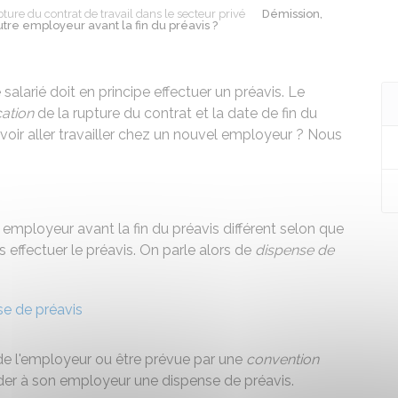
ture du contrat de travail dans le secteur privé
Démission,
utre employeur avant la fin du préavis ?
salarié doit en principe effectuer un préavis. Le
cation
de la rupture du contrat et la date de fin du
voir aller travailler chez un nouvel employeur ? Nous
re employeur avant la fin du préavis différent selon que
s effectuer le préavis. On parle alors de
dispense de
e de préavis
e de l'employeur ou être prévue par une
convention
der à son employeur une dispense de préavis.