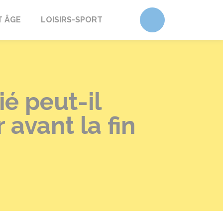
Accéder au form
T ÂGE
LOISIRS-SPORT
ié peut-il
 avant la fin