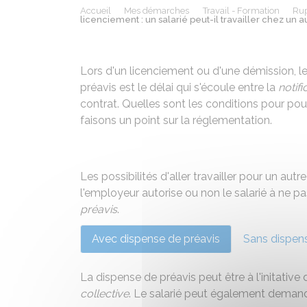
Accueil
Mes démarches
Travail - Formation
Rup
licenciement : un salarié peut-il travailler chez un a
Lors d'un licenciement ou d'une démission, le 
préavis est le délai qui s'écoule entre la
notifi
contrat. Quelles sont les conditions pour pou
faisons un point sur la réglementation.
Les possibilités d'aller travailler pour un aut
l'employeur autorise ou non le salarié à ne pa
préavis
.
Avec dispense de préavis
Sans dispens
La dispense de préavis peut être à l'initativ
collective
. Le salarié peut également deman