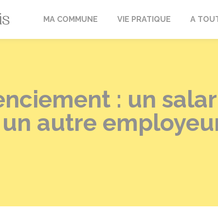
Fréville-du-Gâtinais
MA COMMUNE
VIE PRATIQUE
A TOU
enciement : un salar
z un autre employeur