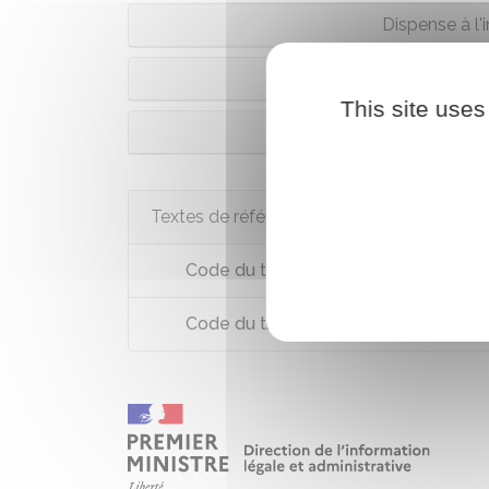
Dispense à l'i
Demande de d
This site uses
Dispense prévue p
Textes de référence
Code du travail : article L1234-5
Code du travail : articles L1237-2 et 