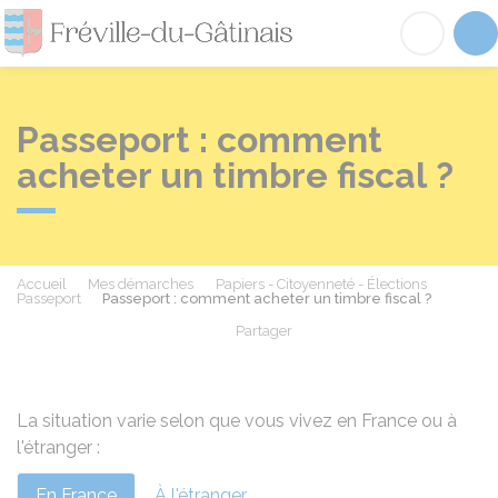
Fréville-du-Gâtinai
Acc
Passeport : comment
acheter un timbre fiscal ?
Accueil
Mes démarches
Papiers - Citoyenneté - Élections
Passeport
Passeport : comment acheter un timbre fiscal ?
Partager
Partager sur Facebook
Partager sur X - Twit
Partager sur
Par
La situation varie selon que vous vivez en France ou à
l'étranger :
En France
À l'étranger