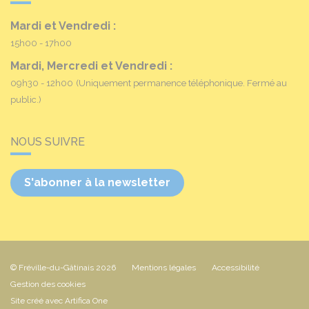
Mardi et Vendredi :
15h00 - 17h00
Mardi, Mercredi et Vendredi :
09h30 - 12h00
(Uniquement permanence téléphonique. Fermé au
public.)
NOUS SUIVRE
S'abonner à la newsletter
© Fréville-du-Gâtinais 2026
Mentions légales
Accessibilité
Gestion des cookies
Site créé avec Artifica One