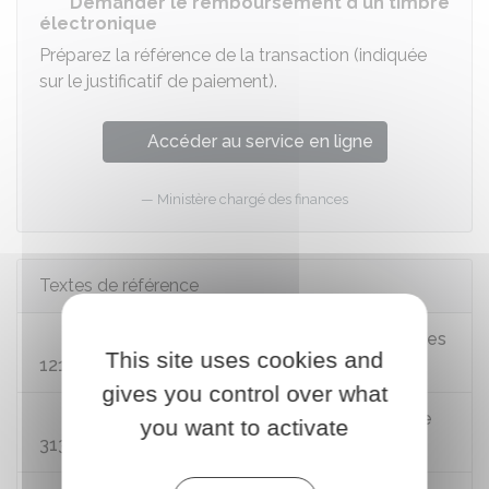
Demander le remboursement d'un timbre
électronique
Préparez la référence de la transaction (indiquée
sur le justificatif de paiement).
Accéder au service en ligne
Ministère chargé des finances
Textes de référence
Code général des impôts - Annexe 4 : articles
This site uses cookies and
121 KM à 121 KM ter
gives you control over what
Code général des impôts, annexe 3 - Article
you want to activate
313 BA