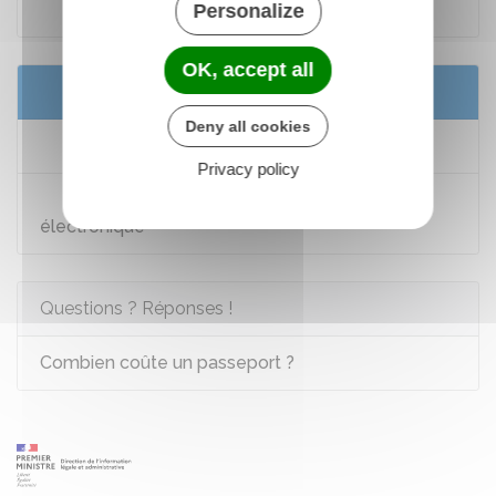
Code général des impôts : article 900
Personalize
OK, accept all
Services en ligne et formulaires
Deny all cookies
Achat en ligne du timbre fiscal - Passeport
Privacy policy
Demander le remboursement d'un timbre
électronique
Questions ? Réponses !
Combien coûte un passeport ?