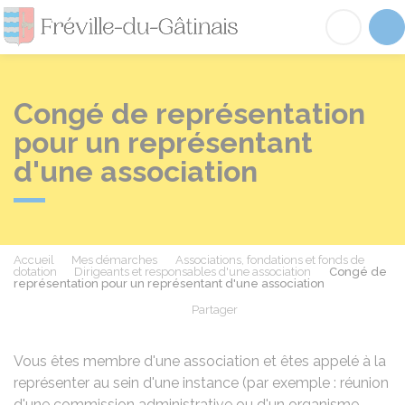
Fréville-du-Gâtinai
Acc
Congé de représentation
pour un représentant
d'une association
Accueil
Mes démarches
Associations, fondations et fonds de
dotation
Dirigeants et responsables d'une association
Congé de
représentation pour un représentant d'une association
Partager
Partager sur Facebook
Partager sur X - Twit
Partager sur
Par
Vous êtes membre d'une association et êtes appelé à la
représenter au sein d'une instance (par exemple : réunion
d'une commission administrative ou d'un organisme