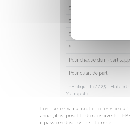
5,25
5,5
5,75
6
Pour chaque demi-part supp
Pour quart de part
LEP éligibilité 2025 - Plafond 
Métropole
Lorsque le revenu fiscal de référence du 
année, il est possible de conserver le LEP 
repasse en dessous des plafonds.