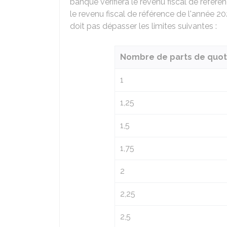
banque vérifiera le revenu fiscal de référe
le revenu fiscal de référence de l'année 202
doit pas dépasser les limites suivantes :
Nombre de parts de quoti
1
1,25
1,5
1,75
2
2,25
2,5