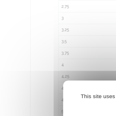
2,75
3
3,25
3,5
3,75
4
4,25
4,5
This site uses
4,75
5