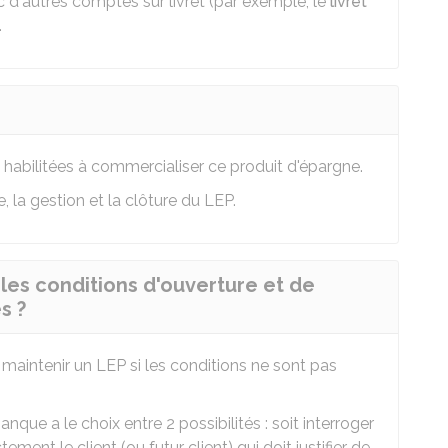
c d'autres comptes sur livret (par exemple, le
livret
.
habilitées à commercialiser ce produit d'épargne.
e, la gestion et la clôture du LEP.
les conditions d'ouverture et de
s ?
e maintenir un LEP si les conditions ne sont pas
anque a le choix entre 2 possibilités : soit interroger
ctement le client (ou futur client) qui doit justifier de