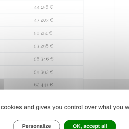
44 156 €
47 203 €
50 251 €
53 298 €
56 346 €
59 393 €
62 441 €
65 488 €
 cookies and gives you control over what you w
68 536 €
71 583 €
Personalize
OK, accept all