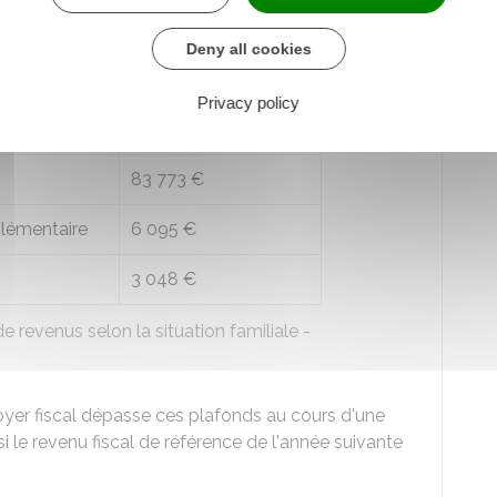
74 631 €
Deny all cookies
77 678 €
Privacy policy
80 726 €
83 773 €
lémentaire
6 095 €
3 048 €
de revenus selon la situation familiale -
foyer fiscal dépasse ces plafonds au cours d'une
si le revenu fiscal de référence de l'année suivante