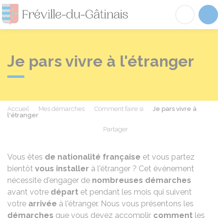
Fréville-du-Gâtinai
Acc
Je pars vivre à l'étranger
Accueil
Mes démarches
Comment faire si
Je pars vivre à
l'étranger
Partager
Partager sur Facebook
Partager sur X - Twit
Partager sur
Par
Vous êtes
de nationalité française
et vous partez
bientôt
vous installer
à l'étranger
? Cet événement
nécessite d'engager de
nombreuses démarches
avant votre
départ
et pendant les mois qui suivent
votre
arrivée
à l'étranger. Nous vous présentons les
démarches
que vous devez accomplir,
comment
les