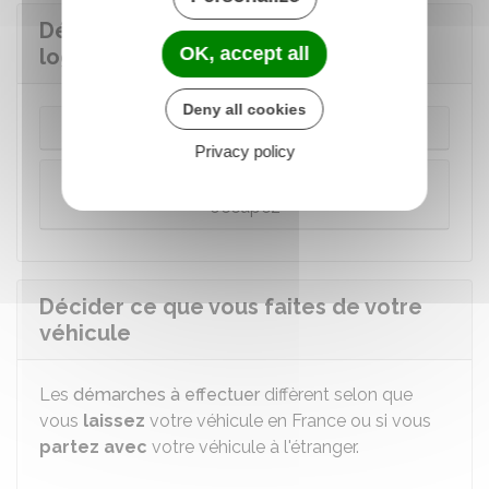
Décider ce que vous faites de votre
OK, accept all
logement en France
Deny all cookies
Vous êtes locataire
Privacy policy
Vous êtes propriétaire du logement que vous
occupez
Décider ce que vous faites de votre
véhicule
Les
démarches à effectuer
diffèrent selon que
vous
laissez
votre véhicule en France ou si vous
partez avec
votre véhicule à l'étranger.