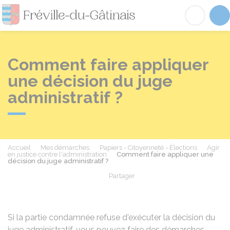
Fréville-du-Gâtinai
Acc
Comment faire appliquer
une décision du juge
administratif ?
Accueil
Mes démarches
Papiers - Citoyenneté - Élections
Agir
en justice contre l'administration
Comment faire appliquer une
décision du juge administratif ?
Partager
Partager sur Facebook
Partager sur X - Twit
Partager sur
Par
Si la partie condamnée refuse d'exécuter la décision du
juge administratif, vous pouvez faire des démarches