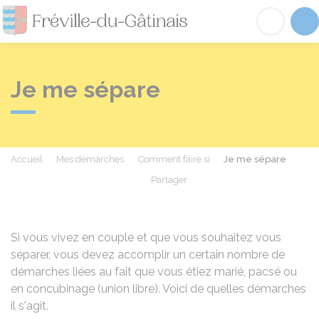
Fréville-du-Gâtinai
Acc
Je me sépare
Accueil
Mes démarches
Comment faire si
Je me sépare
Partager
Partager sur Facebook
Partager sur X - Twit
Partager sur
Par
Si vous vivez en couple et que vous souhaitez vous
séparer, vous devez accomplir un certain nombre de
démarches liées au fait que vous étiez marié, pacsé ou
en concubinage (union libre). Voici de quelles démarches
il s'agit.