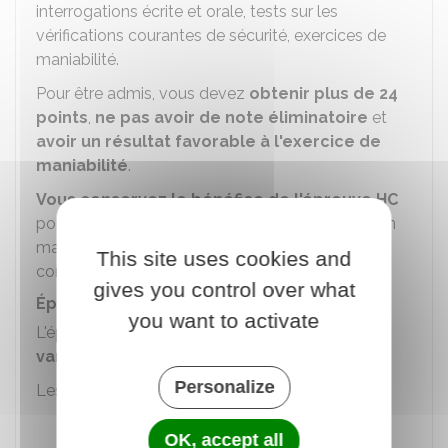
interrogations écrite et orale, tests sur les
vérifications courantes de sécurité, exercices de
maniabilité.
Pour être admis, vous devez
obtenir plus de 24
points
,
ne pas avoir de note éliminatoire
et
avoir un résultat favorable à l'exercice de
maniabilité
.
Vous conservez le bénéfice de l'épreuve HC
pour 3 épreuves en circulation (CIR) pendant 1 an
maximum à partir de la réussite à l'épreuve HC à
This site uses cookies and
condition de valider l'épreuve théorique.
gives you control over what
Épreuve en circulation (CIR)
you want to activate
L'épreuve CIR se déroule sur des
itinéraires
variés
.
Personalize
Les
compétences
suivantes sont évaluées :
Savoir s'installer et assurer la sécurité à
OK, accept all