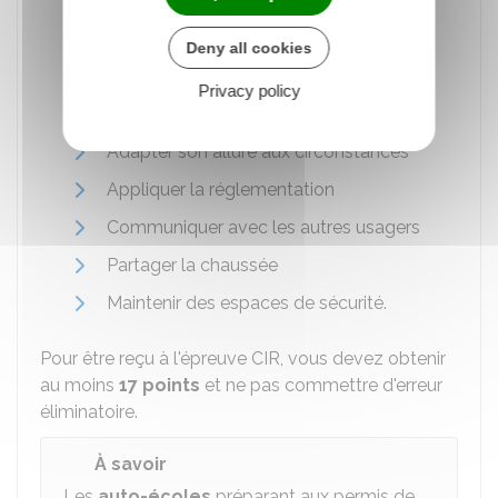
bord
Autonomie et la conscience du risque
Deny all cookies
Connaître et utiliser les commandes
Privacy policy
Prendre l'information
Adapter son allure aux circonstances
Appliquer la réglementation
Communiquer avec les autres usagers
Partager la chaussée
Maintenir des espaces de sécurité.
Pour être reçu à l'épreuve CIR, vous devez obtenir
au moins
17 points
et ne pas commettre d'erreur
éliminatoire.
À savoir
Les
auto-écoles
préparant aux permis de