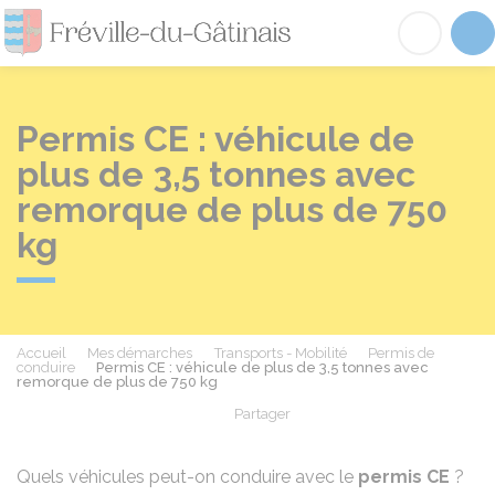
Fréville-du-Gâtinai
Acc
Permis CE : véhicule de
plus de 3,5 tonnes avec
remorque de plus de 750
kg
Accueil
Mes démarches
Transports - Mobilité
Permis de
conduire
Permis CE : véhicule de plus de 3,5 tonnes avec
remorque de plus de 750 kg
Partager
Partager sur Facebook
Partager sur X - Twit
Partager sur
Par
Quels véhicules peut-on conduire avec le
permis CE
?