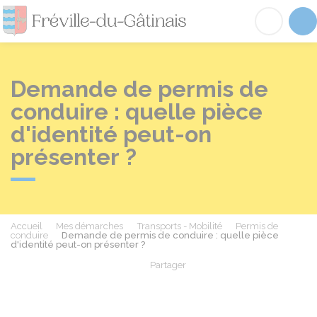
Fréville-du-Gâtinai
Acc
Demande de permis de
conduire : quelle pièce
d'identité peut-on
présenter ?
Accueil
Mes démarches
Transports - Mobilité
Permis de
conduire
Demande de permis de conduire : quelle pièce
d'identité peut-on présenter ?
Partager
Partager sur Facebook
Partager sur X - Twit
Partager sur
Par