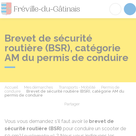
Fréville-du-Gâtinai
Acc
Brevet de sécurité
routière (BSR), catégorie
AM du permis de conduire
Accueil
Mes démarches
Transports - Mobilité
Permis de
conduire
Brevet de sécurité routière (BSR), catégorie AM du
permis de conduire
Partager
Partager sur Facebook
Partager sur X - Twit
Partager sur
Par
Vous vous demandez s'il faut avoir le
brevet de
sécurité routière (BSR)
pour conduire un scooter de
3
50 cm
(
cyclomoteur)
? Nous vous indiquons les