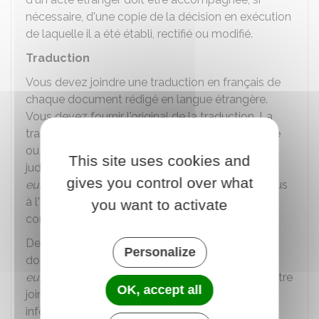
nécessaire, d'une copie de la décision en exécution
de laquelle il a été établi, rectifié ou modifié.
Traduction
Vous devez joindre une traduction en français de
chaque document rédigé en langue étrangère.
Vous devez fournir l'original de la traduction. La
traduction doit être faite par un
traducteur agréé
ou habilité à intervenir auprès des autorités
This site uses cookies and
judiciaires ou administratives d'un autre
pays
gives you control over what
européen
. Si vous êtes à l'étranger, adressez-vous
à l'ambassade ou au consulat de France pour
you want to activate
consulter la liste des traducteurs agréés.
De plus, pour éviter d'avoir à traduire certains
Personalize
documents délivrés par un pays de
l'Union
européenne
, un
formulaire multilingue
peut être
OK, accept all
joint. Consultez le
site e-justice
pour avoir des
informations complémentaires.