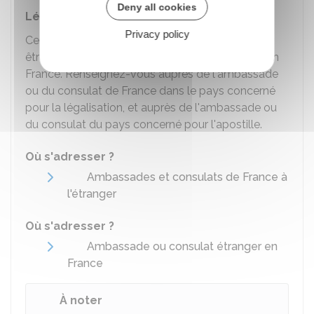
Deny all cookies
Légalisation ou apostille
Privacy policy
Certains documents établis à l'étranger doivent
être
légalisés
ou
apostillés
pour être acceptés en
France. Renseignez-vous auprès de l'ambassade
ou du consulat de France dans le pays concerné
pour la légalisation, et auprès de l'ambassade ou
du consulat du pays concerné pour l'apostille.
Où s'adresser ?
Ambassades et consulats de France à
l'étranger
Où s'adresser ?
Ambassade ou consulat étranger en
France
À noter