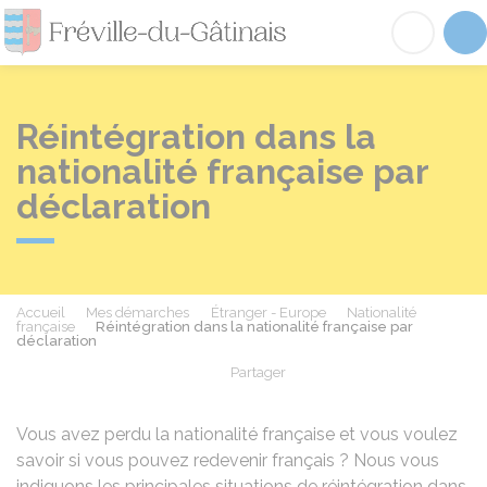
Fréville-du-Gâtinai
Acc
Réintégration dans la
nationalité française par
déclaration
Accueil
Mes démarches
Étranger - Europe
Nationalité
française
Réintégration dans la nationalité française par
déclaration
Partager
Partager sur Facebook
Partager sur X - Twit
Partager sur
Par
Vous avez perdu la nationalité française et vous voulez
savoir si vous pouvez redevenir français ? Nous vous
indiquons les principales situations de réintégration dans