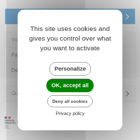
Services en ligne et formulaires
This site uses cookies and
gives you control over what
Voir aussi
you want to activate
Passeport
Personalize
Devenir Français
OK, accept all
Questions ? Réponses !
Deny all cookies
Privacy policy