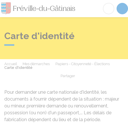
Fréville-du-Gâtinai
Acc
Carte d'identité
Accueil
Mes démarches
Papiers - Citoyenneté - Élections
Carte d'identité
Partager
Partager sur Facebook
Partager sur X - Twit
Partager sur
Par
Pour demander une carte nationale d'identité, les
documents à fournir dépendent de la situation : majeur
ou mineur, première demande ou renouvellement,
possession (ou non) d'un passeport,... Les délais de
fabrication dépendent du lieu et de la période.