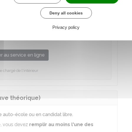
ar le service compétent, de générer une nouvelle
école peut également réaliser la démarche pour
Deny all cookies
Privacy policy
 la communication d'un NEPH perdu ou la
 au service en ligne
e chargé de l'intérieur
uve théorique)
e auto-école ou en candidat libre
.
e
, vous devez
remplir au moins l'une des