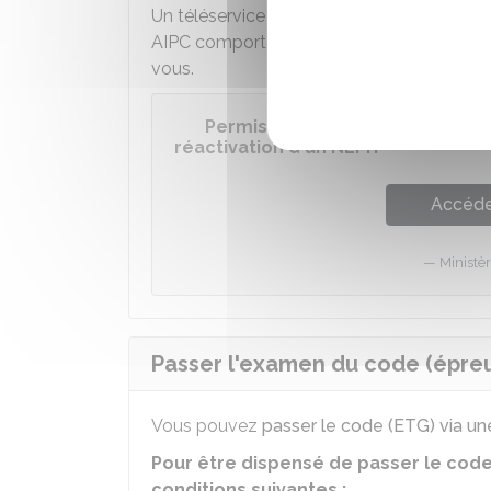
Un téléservice permet, après validation p
AIPC comportant votre NEPH. Votre auto-
vous.
Permis de conduire : demander
réactivation d'un NEPH
Accéder
Ministèr
Passer l'examen du code (épre
Vous pouvez
passer le code (ETG) via un
Pour être dispensé de passer le cod
conditions suivantes :