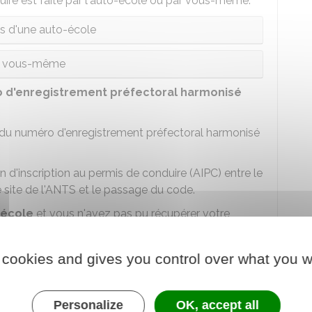
uire est faite par l'auto-école ou par vous-même.
ais d'une auto-école
r vous-même
 d'enregistrement préfectoral harmonisé
u numéro d'enregistrement préfectoral harmonisé
n d'inscription au permis de conduire (AIPC) entre le
site de l'
ANTS
et le passage du code.
-école
et vous n'avez pas pu récupérer votre
plus de 5 ans
entre votre inscription sur le site de
 cookies and gives you control over what you w
effet le NEPH dont vous disposez peut être trop
 de passer les examens.
Personalize
OK, accept all