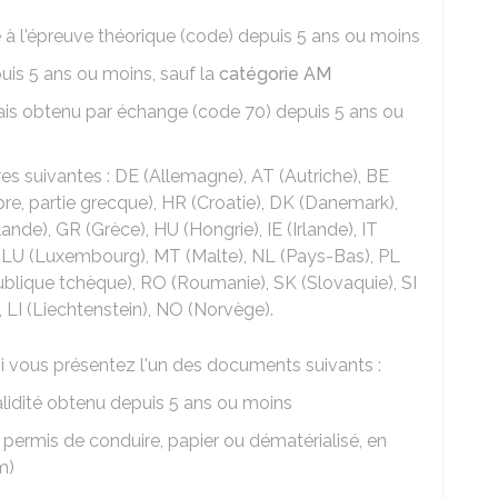
e à l'épreuve théorique (code) depuis 5 ans ou moins
uis 5 ans ou moins, sauf la
catégorie AM
ais obtenu par échange (code 70) depuis 5 ans ou
res suivantes : DE (Allemagne), AT (Autriche), BE
pre, partie grecque), HR (Croatie), DK (Danemark),
ande), GR (Grèce), HU (Hongrie), IE (Irlande), IT
ie), LU (Luxembourg), MT (Malte), NL (Pays-Bas), PL
ublique tchèque), RO (Roumanie), SK (Slovaquie), SI
), LI (Liechtenstein), NO (Norvège).
i vous présentez l'un des documents suivants :
alidité obtenu depuis 5 ans ou moins
 permis de conduire, papier ou dématérialisé, en
m)