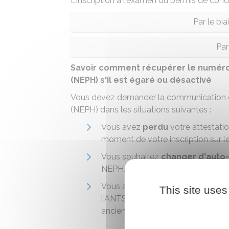
L'inscription à l'examen du permis de cond
Par le bi
Pa
Savoir comment récupérer le numéro
(NEPH) s'il est égaré ou désactivé
Vous devez demander la communication d
(NEPH) dans les situations suivantes :
Vous avez
perdu
votre attestatio
moment de votre inscription sur le 
Vous souhaitez
changer d'auto
NEPH.
Vous avez
dépassé un délai de 
This site uses
l'ANTS et le passage du code. En 
ancien et ne plus vous permettre