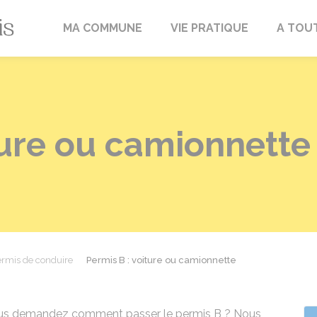
Fréville-du-Gâtinais
MA COMMUNE
VIE PRATIQUE
A TOU
ture ou camionnette
rmis de conduire
Permis B : voiture ou camionnette
vous demandez comment passer le permis B ? Nous