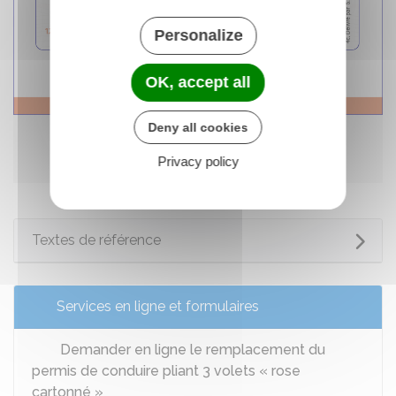
Personalize
OK, accept all
Deny all cookies
Décrypter le permis de conduire
© Service Public (DILA)
Privacy policy
Voir la description longue
Textes de référence
Services en ligne et formulaires
Demander en ligne le remplacement du
permis de conduire pliant 3 volets « rose
cartonné »