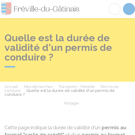
Fréville-du-Gâtinai
Acc
Quelle est la durée de
validité d'un permis de
conduire ?
Accueil
Mes démarches
Transports - Mobilité
Permis de
conduire
Quelle est la durée de validité d'un permis de
conduire ?
Partager
Partager sur Facebook
Partager sur X - Twit
Partager sur
Par
Cette page indique la durée de validité d'un
permis au
format "carte de crédit"
et d'un
permis au format