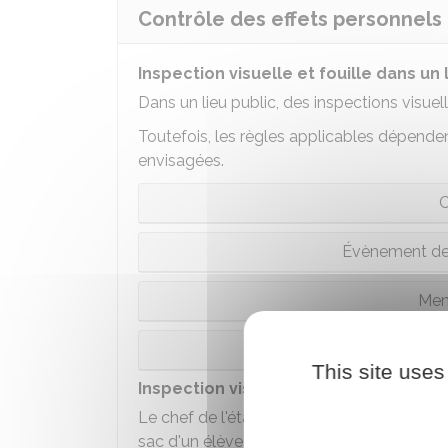
Contrôle des effets personnels
Inspection visuelle et fouille dans un 
Dans un lieu public, des inspections visuel
Toutefois, les règles applicables dépend
envisagées.
C
Évènement de
Mena
Recherch
This site uses
Inspection visuelle et fouille dans le
Le chef de l'établissement scolaire peut pr
sac d'un élève s'il a constaté une violatio