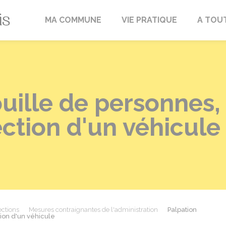
Fréville-du-Gâtinais
MA COMMUNE
VIE PRATIQUE
A TOU
uille de personnes, 
ection d'un véhicule
ections
Mesures contraignantes de l'administration
Palpation
tion d'un véhicule