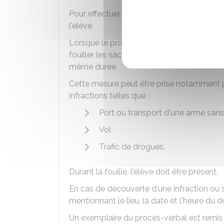
Pour effectuer cette inspection, le chef de
l'élève.
Lorsque le procureur de la République l'au
fouiller les sacs des élèves,
pendant 24 
même durée.
Cette mesure peut être prise notamment po
infractions telles que :
Port ou transport d'une arme sans
Vol
Trafic de drogues.
Durant la fouille, l'élève doit être présent.
En cas de découverte d'une infraction ou s
mentionnant le lieu, la date et l'heure du dé
Un exemplaire du procès-verbal est remis a