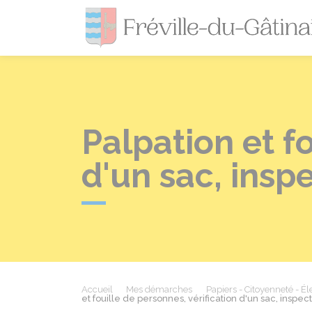
Palpation et fo
d'un sac, insp
Accueil
Mes démarches
Papiers - Citoyenneté - Él
et fouille de personnes, vérification d'un sac, inspec