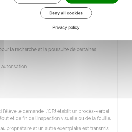
 l'établissement doit avoir obtenu l'accord de
Deny all cookies
torise, un
officier de police judiciaire (OPJ)
peut
Privacy policy
heures
. Ce délai est renouvelable une fois, pour la
ur la recherche et la poursuite de certaines
 autorisation
i l'élève le demande, l'OPJ établit un procès-verbal
but et de fin de l'inspection visuelle ou de la fouille.
u propriétaire et un autre exemplaire est transmis