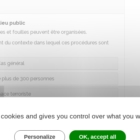
lieu public
les et fouilles peuvent être organisées.
ent du contexte dans lequel ces procédures sont
as général
 plus de 300 personnes
ce terroriste
e d'une infraction
 cookies and gives you control over what you w
s établissements scolaires
océder (ou faire procéder) à l'inspection visuelle du
Personalize
OK, accept all
n du règlement intérieur de l'établissement.