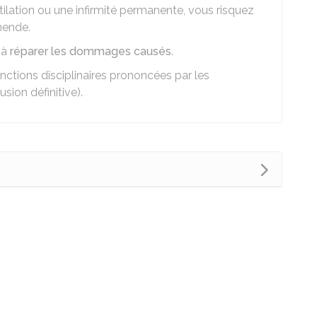
tilation ou une infirmité permanente, vous risquez
mende.
 à
réparer les dommages causés
.
anctions disciplinaires prononcées par les
usion définitive).