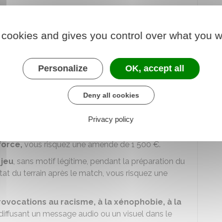
rises par l'organisateur d'un match
 cookies and gives you control over what you w
t fautif de spectateurs ?
Personalize
OK, accept all
s doit mettre fin aux comportements fautifs des
Deny all cookies
ure d'un débit de boissons temporaire
, de servir les
ez au stade en état d'ébriété, vous risquez une
Privacy policy
force,
vous risquez une amende de
1 500 €
.
 jeu
, sans motif légitime, pendant la préparation du
at du terrain après le match, vous risquez une
ovocations au racisme, à la xénophobie, à la
diffusant un message audio ou un visuel dans le