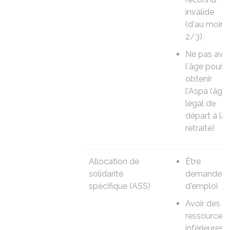
invalide
(d'au moins
2/3)
Ne pas avoi
l'âge pour
obtenir
l'Aspa (âge
légal de
départ à la
retraite)
Allocation de
Être
solidarité
demandeur
spécifique (ASS)
d'emploi
Avoir des
ressources
inférieures