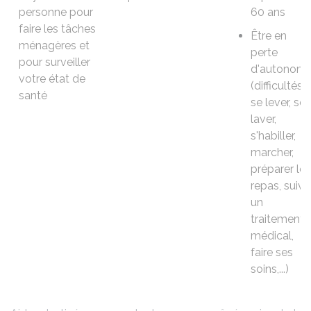
personne pour
60 ans
faire les tâches
Être en
ménagères et
perte
pour surveiller
d'autonomi
votre état de
(difficultés 
santé
se lever, se
laver,
s'habiller,
marcher,
préparer les
repas, suivr
un
traitement
médical,
faire ses
soins,...)