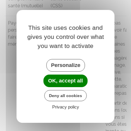
santé (mutuelle)
(CSS)
Payer une
Aide ménagère
Ne pas
This site uses cookies and
personne pour
pouvoir fair
gives you control over what
faire les tâches
seule
ménagères
certaines
you want to activate
tâches
ménagères
Personalize
(ménage,
lessive,
toilette,
OK, accept all
préparation
des repas...)
Deny all cookies
À partir de
Privacy policy
65 ans (ou
60 ans si
vous êtes