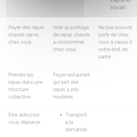
inapte au
travail)
Payer des repas
Aide au portage
Ne pas pouvoir
chauds servis
de repas
chauds
sortir de chez
chez vous
à consommer
vous à cause de
chez vous
votre état de
santé
Prendre les
Foyer restaurant
repas dans une
qui sert des
structure
repas à prix
collective
modérés
Etre aidé pour
Transport
vous déplacer
à la
demande