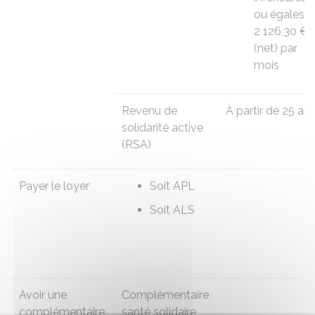
ou égales à
2 126,30 €
(net) par
mois
Revenu de
À partir de 25 an
solidarité active
(RSA)
Payer le loyer
Soit
APL
Soit
ALS
Avoir une
Complémentaire
complémentaire
santé solidaire