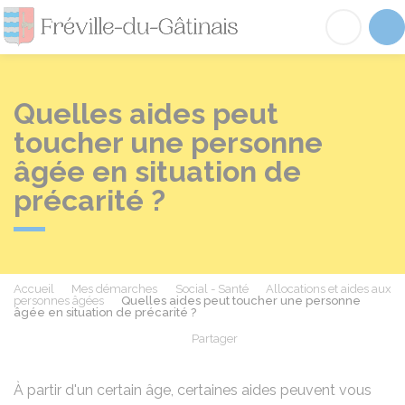
Fréville-du-Gâtinai
Acc
Quelles aides peut
toucher une personne
âgée en situation de
précarité ?
Accueil
Mes démarches
Social - Santé
Allocations et aides aux
personnes âgées
Quelles aides peut toucher une personne
âgée en situation de précarité ?
Partager
Partager sur Facebook
Partager sur X - Twit
Partager sur
Par
À partir d'un certain âge, certaines aides peuvent vous