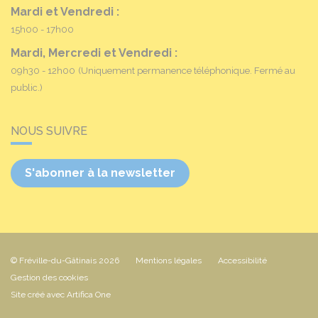
Mardi et Vendredi :
15h00 - 17h00
Mardi, Mercredi et Vendredi :
09h30 - 12h00
(Uniquement permanence téléphonique. Fermé au
public.)
NOUS SUIVRE
S'abonner à la newsletter
© Fréville-du-Gâtinais 2026
Mentions légales
Accessibilité
Gestion des cookies
Site créé avec Artifica One