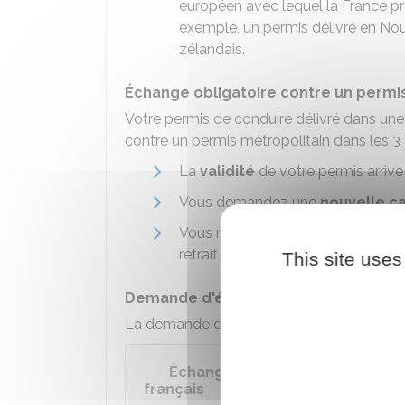
européen avec lequel la France p
exemple, un permis délivré en No
zélandais.
Échange obligatoire contre un permi
Votre permis de conduire délivré dans un
contre un permis métropolitain dans les 3 
La
validité
de votre permis arrive 
Vous demandez une
nouvelle c
Vous résidez en métropole et y av
retrait de points ou une suspensi
This site uses
Demande d'échange de permis de co
La demande d'échange de permis de conduire
Échanger un permis étranger o
français