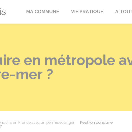
Fréville-du-Gâtinais
MA COMMUNE
VIE PRATIQUE
A TOU
ire en métropole a
re-mer ?
nduire en France avec un permis étranger
Peut-on conduire
?