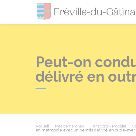
Peut-on condu
délivré en out
Accueil
Mes démarches
Transports - Mobilité
Co
en métropole avec un permis délivré en outre-mer 