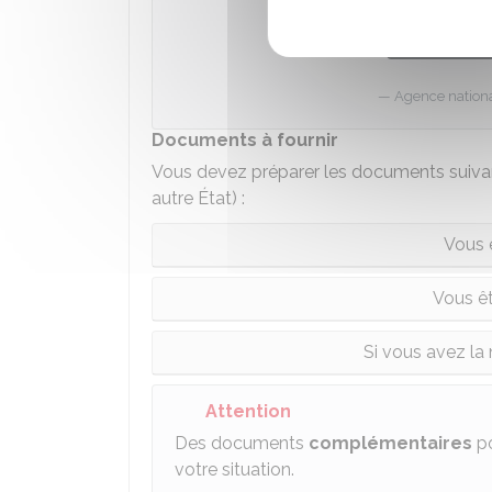
Accéder
Agence national
Documents à fournir
Vous devez préparer les documents suivant
autre État) :
Vous 
Vous ê
Si vous avez la 
Attention
Des documents
complémentaires
po
votre situation.