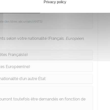
Privacy policy
 au service en ligne
e des titres sécurisés (ANTS)
s selon votre nationalité (Français,
Européen
,
êtes Français(e)
tes Européen(ne)
nationalité d'un autre État
urront toutefois être demandés en fonction de