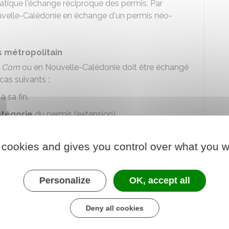
ratique
l'échange réciproque des permis
. Par
uvelle-Calédonie en échange d'un permis néo-
s métropolitain
e
Com
ou en Nouvelle-Calédonie doit être échangé
cas suivants :
à sa fin.
atégorie
du permis (extension).
ez commis une infraction routière entraînant un
on de votre permis de conduire.
 cookies and gives you control over what you w
nduire
Personalize
OK, accept all
 se fait en ligne sur le site de l'
ANTS
:
Deny all cookies
u obtenu dans une Com pour un permis