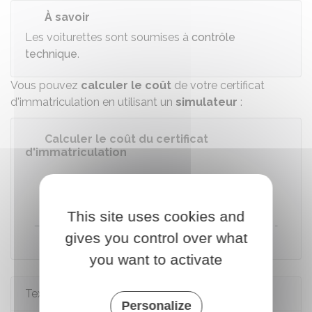
À savoir
Les voiturettes sont soumises à
contrôle
technique
.
Vous pouvez
calculer le coût
de votre certificat
d'immatriculation en utilisant un
simulateur
:
Calculer le coût du certificat
d'immatriculation
Accéder au Simulateur
This site uses cookies and
Direction de l'information légale et administrative (Dila) -
gives you control over what
Premier ministre
you want to activate
Textes de référence
Personalize