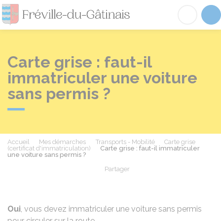
Fréville-du-Gâtinai
Acc
Carte grise : faut-il
immatriculer une voiture
sans permis ?
Accueil
Mes démarches
Transports - Mobilité
Carte grise
(certificat d'immatriculation)
Carte grise : faut-il immatriculer
une voiture sans permis ?
Partager
Partager sur Facebook
Partager sur X - Twit
Partager sur
Par
Oui
, vous devez immatriculer une voiture sans permis
pour circuler sur la route.