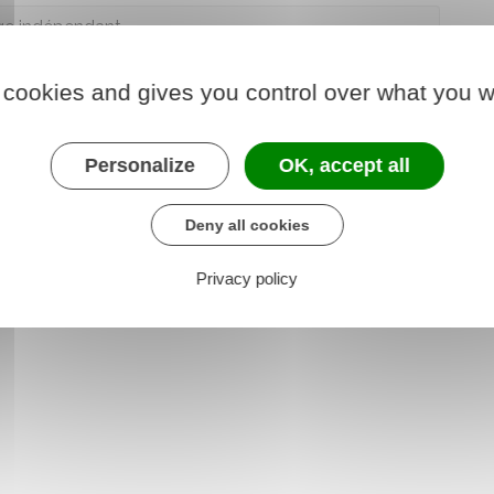
ge indépendant
ommunicant avec un bâtiment
 cookies and gives you control over what you w
Personalize
OK, accept all
 paiement d'une
taxe d'aménagement
et, en cas
héologie préventive
.
Deny all cookies
Privacy policy