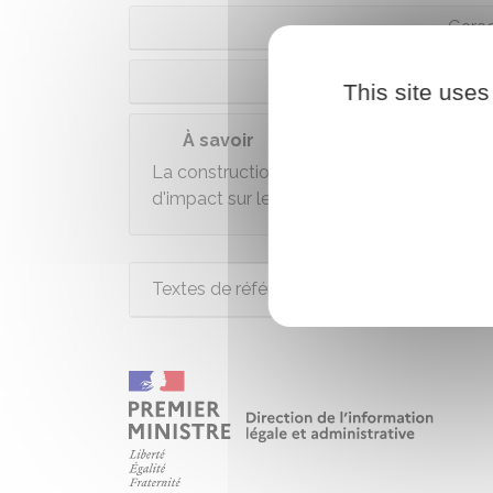
Gara
Garage accolé et c
This site uses
À savoir
La construction d'un garage engendre le
d'impact sur le sous-sol, d'une
taxe d'arc
Textes de référence