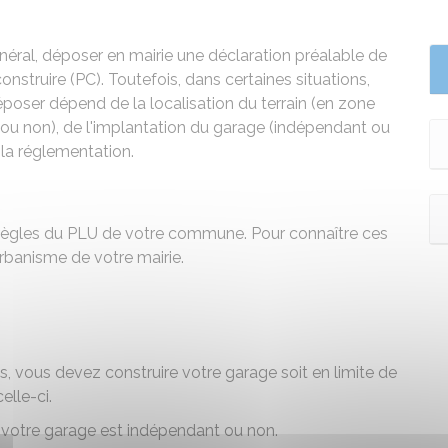
néral, déposer en mairie une déclaration préalable de
struire (PC). Toutefois, dans certaines situations,
époser dépend de la localisation du terrain (en zone
ou non), de l'implantation du garage (indépendant ou
la réglementation.
règles du
PLU
de votre commune. Pour connaître ces
urbanisme de votre mairie.
es, vous devez construire votre garage soit en limite de
elle-ci.
 votre garage est indépendant ou non.