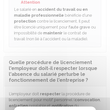
Attention
Le salarié en
accident du travail ou en
maladie professionnelle
bénéficie d'une
protection
contre le licenciement. Il peut
être licencié uniquement pour
faute grave
ou
impossibilité de
maintenir
le contrat de
travail (non lié à l'accident ou la maladie).
Quelle procédure de licenciement
l'employeur doit-il respecter lorsque
l'absence du salarié perturbe le
fonctionnement de l'entreprise ?
L'employeur doit
respecter
la procédure de
licenciement pour motif personnel
(
convocation
,
entretien
préalable et
notification
du