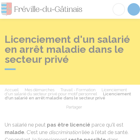
Fréville-du-Gâtinai
Acc
Licenciement d'un salarié
en arrêt maladie dans le
secteur privé
Accueil
Mes démarches
Travail - Formation
Licenciement
d'un salarié du secteur privé pour motif personnel
Licenciement
d'un salarié en arrêt maladie dans le secteur privé
Partager
Partager sur Facebook
Partager sur X - Twit
Partager sur
Par
Un salarié ne peut
pas être licencié
parce qu'il est
malade
. C'est une
discrimination
liée à l'état de santé.
Cependant, le licenciement
reste possible
dans