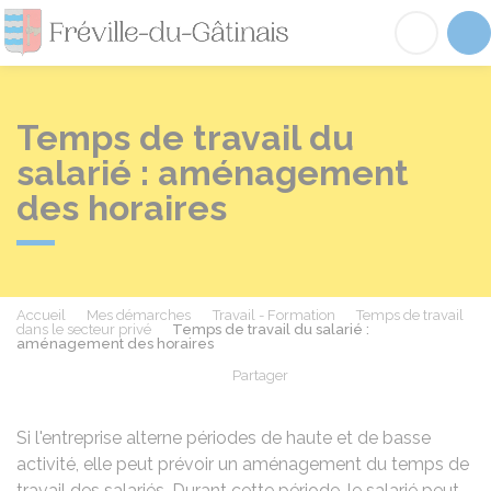
Fréville-du-Gâtinai
Acc
Temps de travail du
salarié : aménagement
des horaires
Accueil
Mes démarches
Travail - Formation
Temps de travail
dans le secteur privé
Temps de travail du salarié :
aménagement des horaires
Partager
Partager sur Facebook
Partager sur X - Twit
Partager sur
Par
Si l'entreprise alterne périodes de haute et de basse
activité, elle peut prévoir un aménagement du temps de
travail des salariés. Durant cette période, le salarié peut