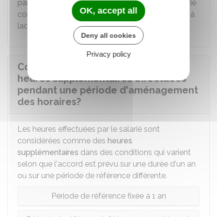
par l'employeur, l'employeur doit prévenir le salarié
OK, accept all
concerné au moins
7
jours ouvrés
avant la date à
laquelle ce changement intervient.
Deny all cookies
Privacy policy
Comment sont décomptées les
heures supplémentaires effectuées
pendant une période d'aménagement
des horaires?
Les heures effectuées par le salarié sont
considérées comme des
heures
supplémentaires
dans des conditions qui varient
selon que l'accord est prévu sur une durée d'un an
ou sur une période de référence différente.
Période de référence fixée à 1 an