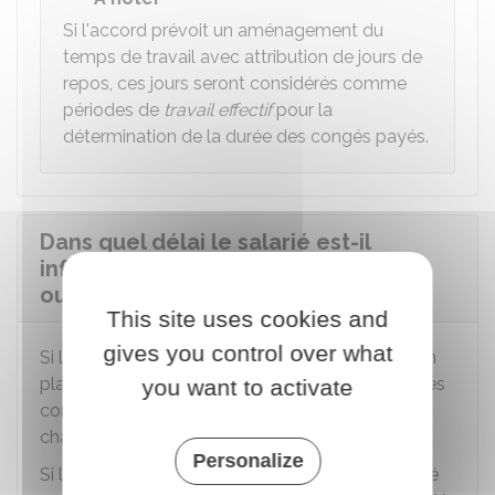
Si l'accord prévoit un aménagement du
temps de travail avec attribution de jours de
repos, ces jours seront considérés comme
périodes de
travail effectif
pour la
détermination de la durée des congés payés.
Dans quel délai le salarié est-il
informé des changements de durée
ou d'horaires de travail ?
This site uses cookies and
gives you control over what
Si l'aménagement du temps de travail est mis en
place par accord collectif, l'accord doit prévoir les
you want to activate
conditions et délais de prévenance des
changements de durée ou d'horaires de travail.
Personalize
Si l'aménagement du temps de travail est décidé