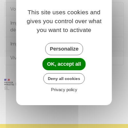
Voir aussi
This site uses cookies and
gives you control over what
Impôt sur le revenu : déclaration et revenus à
you want to activate
déclarer
Impôt sur la fortune immobilière (IFI)
Personalize
Vivre à l'étranger
OK, accept all
Deny all cookies
Privacy policy