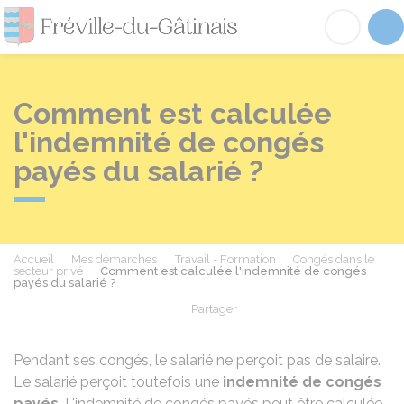
Fréville-du-Gâtinai
Acc
Comment est calculée
l'indemnité de congés
payés du salarié ?
Accueil
Mes démarches
Travail - Formation
Congés dans le
secteur privé
Comment est calculée l'indemnité de congés
payés du salarié ?
Partager
Partager sur Facebook
Partager sur X - Twit
Partager sur
Par
Pendant ses congés, le salarié ne perçoit pas de salaire.
Le salarié perçoit toutefois une
indemnité de congés
payés
. L'indemnité de congés payés peut être calculée