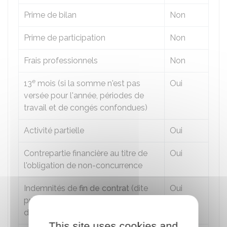
Prime de bilan
Non
Prime de participation
Non
Frais professionnels
Non
e
13
mois (si la somme n'est pas
Oui
versée pour l'année, périodes de
travail et de congés confondues)
Activité partielle
Oui
Contrepartie financière au titre de
Oui
l'obligation de non-concurrence
Indemnités de
fin de contrat
(dite
Oui
prime de précarité) à durée
déterminée
This site uses cookies and