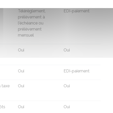
Télérèglement,
EDI-paiement
prélèvement à
l'échéance ou
prélèvement
mensuel
Oui
Oui
)
Oui
EDI-paiement
a taxe
Oui
Oui
ôts
Oui
Oui