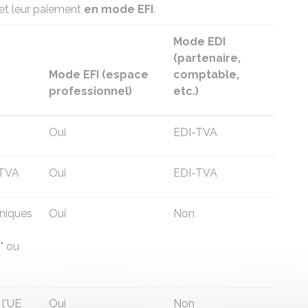
et leur paiement
en mode EFI
.
Mode EDI
(partenaire,
Mode EFI (espace
comptable,
professionnel)
etc.)
Oui
EDI-TVA
 TVA
Oui
EDI-TVA
oniques
Oui
Non
" ou
l'UE
Oui
Non