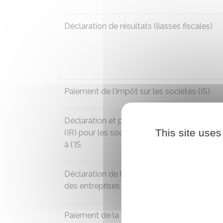
Déclaration de résultats (liasses fiscales)
Paiement de
l'impôt sur les sociétés (IS)
Déclaration et paiement de l'impôt sur le r
This site uses
(IR) pour les sociétés immobilières non so
à l'IS
Déclaration de la cotisation sur la valeur aj
des entreprises (
CVAE)
Paiement de la (
CVAE)