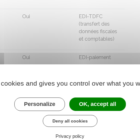
Oui
EDI-TDFC
(transfert des
données fiscales
et comptables)
Oui
EDI-paiement
evenu
Oui
Oui
 cookies and gives you control over what you w
umises
Personalize
OK, accept all
outée
Oui
EDI-TDFC
Deny all cookies
Oui
EDI-paiement
Privacy policy