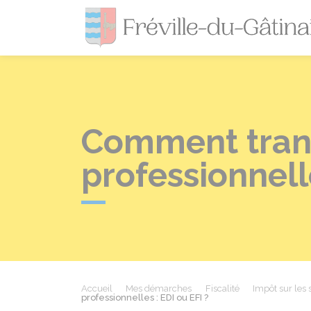
Comment trans
professionnelle
Accueil
Mes démarches
Fiscalité
Impôt sur les 
professionnelles : EDI ou EFI ?