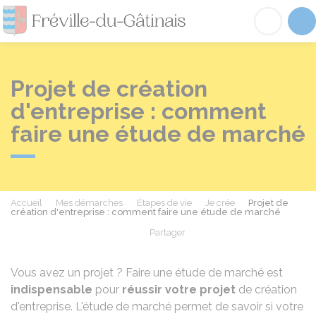
Fréville-du-Gâtinai
Acc
Projet de création
d'entreprise : comment
faire une étude de marché
Accueil
Mes démarches
Étapes de vie
Je crée
Projet de
création d'entreprise : comment faire une étude de marché
Partager
Partager sur Facebook
Partager sur X - Twit
Partager sur
Par
Vous avez un projet ? Faire une étude de marché est
indispensable
pour
réussir votre projet
de création
d'entreprise. L'étude de marché permet de savoir si votre