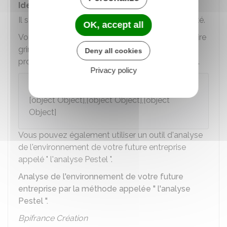
Identifier les contraintes
Il s'agit de prévoir ce qui peut freiner votre activité.
OK, accept all
Vous devez identifier par exemple ce qui peut faire
grimper vos coûts de stockage, vos coûts de
Deny all cookies
production, de distribution et de communication.
Privacy policy
Exemple
[object Object],[object Object],[object
Object]
Vous pouvez également utiliser un outil d'analyse
de l'environnement de votre future entreprise
appelé " l'analyse Pestel ".
Analyse de l'environnement de votre future
entreprise par la méthode appelée " l'analyse
Pestel ".
Bpifrance Création