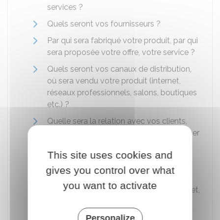
services ?
Quels seront vos fournisseurs ?
Par qui sera fabriqué votre produit, par qui
sera proposée votre offre, votre service ?
Quels seront vos canaux de distribution,
où sera vendu votre produit (internet,
réseaux professionnels, salons, boutiques
etc.) ?
Quelle sera la relation avec vos clients,
comment avez-vous prévu de les fidéliser
?
This site uses cookies and
Où seront stockés vos produits ?
gives you control over what
Quelles seront les pistes de
you want to activate
développement de votre activité (internet,
national, international, etc.) ?
Personalize